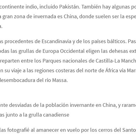
ubcontinente indio, incluido Pakistán. También hay algunas 
tra gran zona de invernada es China, donde suelen ser la es
a.
s procedentes de Escandinavia y de los países bálticos. Pa
todas las grullas de Europa Occidental eligen las dehesas ex
e reparten entre los Parques nacionales de Castilla-La Manc
en su viaje a las regiones costeras del norte de África vía 
desembocadura del río Massa.
mente desviadas de la población invernante en China, y rar
 junto a la grulla canadiense
 las fotografié al amanecer en vuelo por los cerros del San