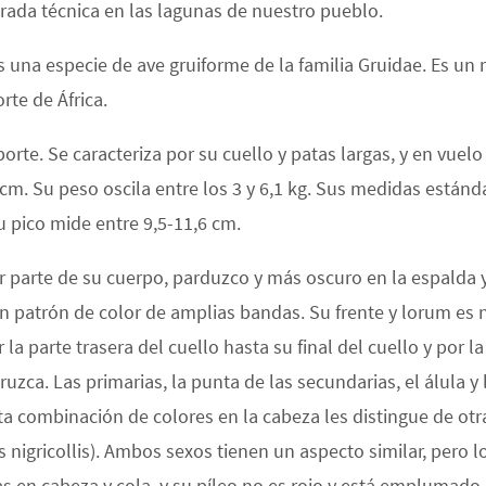
rada técnica en las lagunas de nuestro pueblo.
s una especie de ave gruiforme de la familia Gruidae. Es un m
rte de África.
orte. Se caracteriza por su cuello y patas largas, y en vuel
cm. Su peso oscila entre los 3 y 6,1 kg. Sus medidas estánd
u pico mide entre 9,5-11,6 cm.
r parte de su cuerpo, parduzco y más oscuro en la espalda y 
un patrón de color de amplias bandas. Su frente y lorum es 
la parte trasera del cuello hasta su final del cuello y por 
uzca. Las primarias, la punta de las secundarias, el álula y 
ta combinación de colores en la cabeza les distingue de otra
 nigricollis). Ambos sexos tienen un aspecto similar, pero l
 en cabeza y cola, y su píleo no es rojo y está emplumado. 