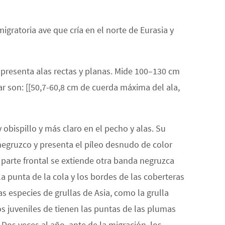
igratoria ave que cría en el norte de Eurasia y
o presenta alas rectas y planas. Mide 100–130 cm
ar son: [[50,7-60,8 cm de cuerda máxima del ala,
obispillo y más claro en el pecho y alas. Su
negruzco y presenta el píleo desnudo de color
la parte frontal se extiende otra banda negruzca
la punta de la cola y los bordes de las coberteras
s especies de grullas de Asia, como la grulla
os juveniles de tienen las puntas de las plumas
Dos veces al año, ante de la migración, los