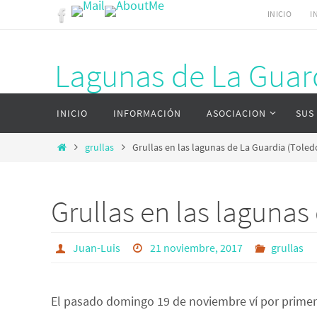
Ir
INICIO
I
al
contenido
Lagunas de La Guar
Ir
Página web del complejo lagunar de La G
INICIO
INFORMACIÓN
ASOCIACION
SUS
al
contenido
Inicio
grullas
Grullas en las lagunas de La Guardia (Toled
Grullas en las lagunas
Juan-Luis
21 noviembre, 2017
grullas
El pasado domingo 19 de noviembre ví por primera 