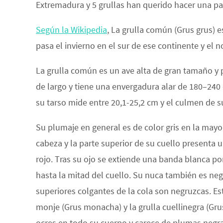
Extremadura y 5 grullas han querido hacer una pa
Según la Wikipedia
, La grulla común (Grus grus) e
pasa el invierno en el sur de ese continente y el no
La grulla común es un ave alta de gran tamaño y p
de largo y tiene una envergadura alar de 180–240 
su tarso mide entre 20,1-25,2 cm y el culmen de s
Su plumaje en general es de color gris en la mayo
cabeza y la parte superior de su cuello presenta 
rojo. Tras su ojo se extiende una banda blanca por 
hasta la mitad del cuello. Su nuca también es negr
superiores colgantes de la cola son negruzcas. Es
monje (Grus monacha) y la grulla cuellinegra (Grus
ocres en todo su cuerpo y carece de plumas negras