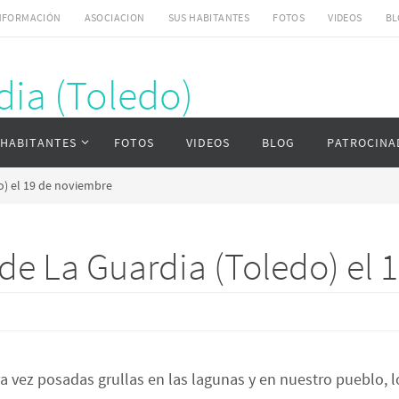
NFORMACIÓN
ASOCIACION
SUS HABITANTES
FOTOS
VIDEOS
BL
dia (Toledo)
uardia (Toledo)
 HABITANTES
FOTOS
VIDEOS
BLOG
PATROCINA
o) el 19 de noviembre
 de La Guardia (Toledo) el
vez posadas grullas en las lagunas y en nuestro pueblo, lo