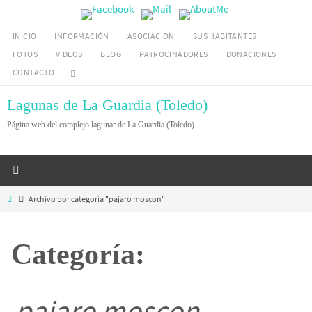
Ir
al
INICIO
INFORMACIÓN
ASOCIACION
SUS HABITANTES
contenido
FOTOS
VIDEOS
BLOG
PATROCINADORES
DONACIONES
CONTACTO
Lagunas de La Guardia (Toledo)
Página web del complejo lagunar de La Guardia (Toledo)
Inicio
Archivo por categoría "pajaro moscon"
Categoría:
pajaro moscon