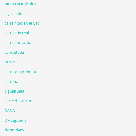
buscarla unicolor
cajas nido
cajas nido en el Silo
carricerín real
carricero tordal
cencellada
censo
cernicalo primilla
cetrería
cigüeñuela
corte de carrizo
DANA
Divulgación
dormidero