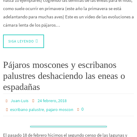
hasta 10 ejemplares) cogiendo las semillas de las eneas para el nido,
como suele ocurrir en primavera (este año la primavera se está
adelantando para muchas aves) Este es un vídeo de las evoluciones a
cámara lenta de los pájaros…
SIGA LEYENDO
Pájaros moscones y escribanos
palustres deshaciendo las eneas o
espadañas
Juan-Luis
24 febrero, 2018
,
0
escribano palustre
pajaro moscon
El pasado 18 de febrero hicimos el segundo censo de las lagunas y