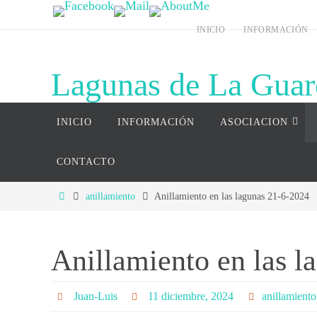
Ir
INICIO
INFORMACIÓN
al
contenido
Lagunas de La Guar
Ir
Página web del complejo lagunar de La G
INICIO
INFORMACIÓN
ASOCIACION
al
contenido
CONTACTO
Inicio
anillamiento
Anillamiento en las lagunas 21-6-2024
Anillamiento en las l
Juan-Luis
11 diciembre, 2024
anillamiento