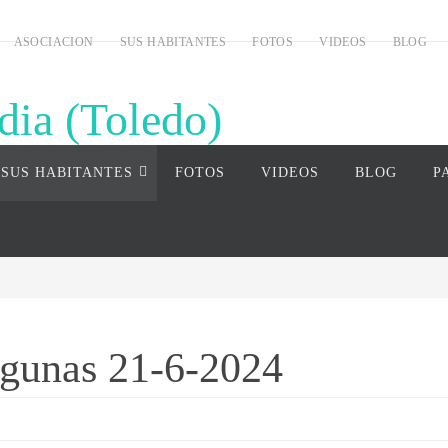
ASOCIACION
SUS HABITANTES
FOTOS
VIDEOS
BLOG
dia (Toledo)
uardia (Toledo)
SUS HABITANTES
FOTOS
VIDEOS
BLOG
P
agunas 21-6-2024