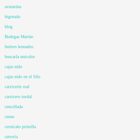
avutardas
bigotudo
blog
Bodegas Martúe
buitres leonados
buscarla unicolor
cajas nido
cajas nido en el Silo
carricerín real
carricero tordal
cencellada
censo
cernicalo primilla
cetrería