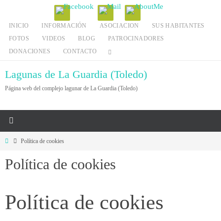
Ir
al
INICIO
INFORMACIÓN
ASOCIACION
SUS HABITANTES
contenido
FOTOS
VIDEOS
BLOG
PATROCINADORES
DONACIONES
CONTACTO
Lagunas de La Guardia (Toledo)
Página web del complejo lagunar de La Guardia (Toledo)
Inicio
Política de cookies
Política de cookies
Política de cookies