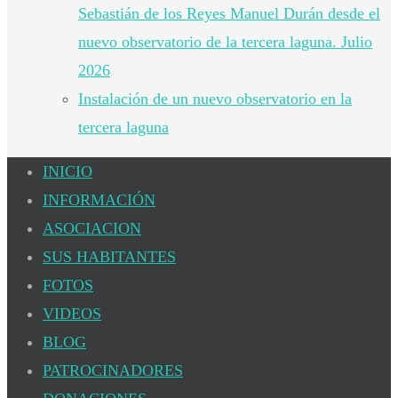
Sebastián de los Reyes Manuel Durán desde el
nuevo observatorio de la tercera laguna. Julio
2026
Instalación de un nuevo observatorio en la
tercera laguna
INICIO
INFORMACIÓN
ASOCIACION
SUS HABITANTES
FOTOS
VIDEOS
BLOG
PATROCINADORES