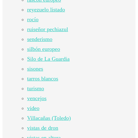
reyezuelo listado
rocío
ruiseñor pechiazul
senderismo
silbón europeo
Silo de La Guardia
sisones
tarros blancos
turismo
vencejos
video
Villacañas (Toledo)
vistas de dron
vistas en altura