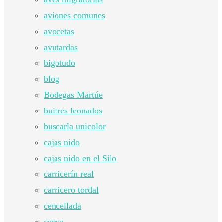
aviones comunes
avocetas
avutardas
bigotudo
blog
Bodegas Martúe
buitres leonados
buscarla unicolor
cajas nido
cajas nido en el Silo
carricerín real
carricero tordal
cencellada
censo