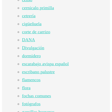
cernicalo primilla
cetrería
cigüeñuela
corte de carrizo
DANA
Divulgación
dormidero
escarabajo avispa español
escribano palustre
flamencos
flora
fochas comunes
fotógrafos
garcillas bueyeras