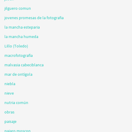
jilguero comun
jovenes promesas de la fotografia
la mancha esteparia
la mancha humeda
Lillo (Toledo)
macrofotografía
malvasia cabeciblanca
mar de ontígola
niebla
nieve
nutria común
obras
paisaje
pajaro moscon