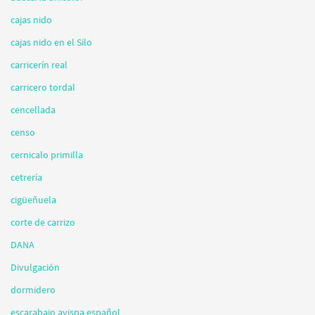
cajas nido
cajas nido en el Silo
carricerín real
carricero tordal
cencellada
censo
cernicalo primilla
cetrería
cigüeñuela
corte de carrizo
DANA
Divulgación
dormidero
escarabajo avispa español