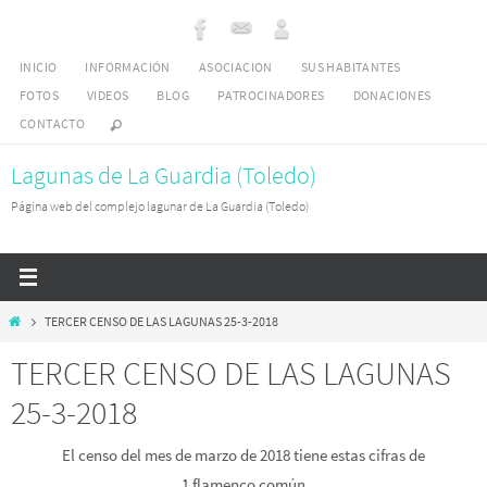
Ir
al
INICIO
INFORMACIÓN
ASOCIACION
SUS HABITANTES
contenido
FOTOS
VIDEOS
BLOG
PATROCINADORES
DONACIONES
CONTACTO
Lagunas de La Guardia (Toledo)
Página web del complejo lagunar de La Guardia (Toledo)
Inicio
TERCER CENSO DE LAS LAGUNAS 25-3-2018
TERCER CENSO DE LAS LAGUNAS
25-3-2018
El censo del mes de marzo de 2018 tiene estas cifras de
1 flamenco común