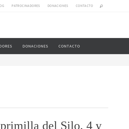
OG
PATROCINADORES
DONACIONES
CONTACTO
DORES
DONACIONES
CONTACTO
primilla del Silo. 4 y