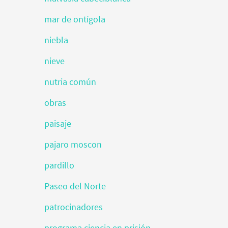
mar de ontígola
niebla
nieve
nutria común
obras
paisaje
pajaro moscon
pardillo
Paseo del Norte
patrocinadores
programa ciencia en prisión