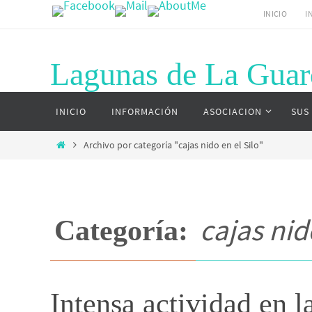
Ir
INICIO
I
al
contenido
Lagunas de La Guar
Ir
Página web del complejo lagunar de La G
INICIO
INFORMACIÓN
ASOCIACION
SUS
al
contenido
Inicio
Archivo por categoría "cajas nido en el Silo"
cajas nid
Categoría:
Intensa actividad en la