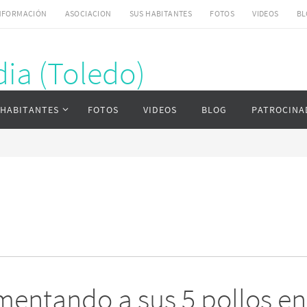
NFORMACIÓN
ASOCIACION
SUS HABITANTES
FOTOS
VIDEOS
BL
ia (Toledo)
ardia (Toledo)
 HABITANTES
FOTOS
VIDEOS
BLOG
PATROCINA
imentando a sus 5 pollos en