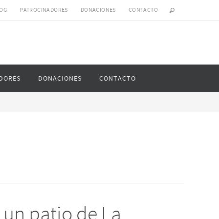
OG
PATROCINADORES
DONACIONES
CONTACTO
DORES
DONACIONES
CONTACTO
 un patio de La