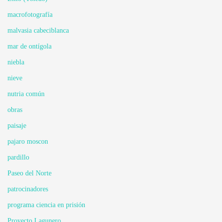
macrofotografía
malvasia cabeciblanca
mar de ontígola
niebla
nieve
nutria común
obras
paisaje
pajaro moscon
pardillo
Paseo del Norte
patrocinadores
programa ciencia en prisión
Proyecto Lagunero