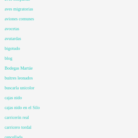
aves migratorias
aviones comunes
avocetas
avutardas
bigotudo
blog
Bodegas Martúe
buitres leonados
buscarla unicolor
cajas nido
cajas nido en el Silo
carricerín real
carricero tordal
cencellada