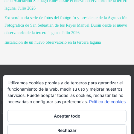
de la Asociación Santiago Ribes desde el nuevo observatorio de la tercera
laguna. Julio 2026
Extraordinaria serie de fotos del fotógrafo y presidente de la Agrupación
Fotográfica de San Sebastián de los Reyes Manuel Durán desde el nuevo
observatorio de la tercera laguna. Julio 2026
Instalación de un nuevo observatorio en la tercera laguna
Utilizamos cookies propias y de terceros para garantizar el
INICIO
INFORMACIÓN
ASOCIACION
funcionamiento de la web, medir su uso y mejorar nuestros
servicios. Puede aceptar todas las cookies, rechazar las no
SUS HABITANTES
FOTOS
VIDEOS
BLOG
necesarias o configurar sus preferencias.
Política de cookies
PATROCINADORES
DONACIONES
CONTACTO
Aceptar todo
Página web realizada por
FORMACION WEBS Y MULTIMEDIA
Rechazar