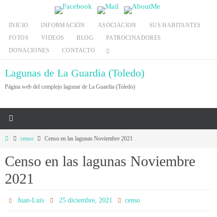
Ir
al
INICIO
INFORMACIÓN
ASOCIACION
SUS HABITANTES
contenido
FOTOS
VIDEOS
BLOG
PATROCINADORES
DONACIONES
CONTACTO
Lagunas de La Guardia (Toledo)
Página web del complejo lagunar de La Guardia (Toledo)
Inicio
censo
Censo en las lagunas Noviembre 2021
Censo en las lagunas Noviembre
2021
Juan-Luis
25 diciembre, 2021
censo