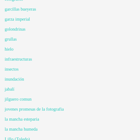
garcillas bueyeras
garza imperial
golondrinas
grullas
hielo
infraestructuras
insectos
inundación
jabalí
jilguero comun
jovenes promesas de la fotografia
la mancha esteparia
la mancha humeda
Lillo (Toledo)