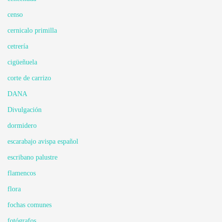
censo
cernicalo primilla
cetrería
cigüeñuela
corte de carrizo
DANA
Divulgación
dormidero
escarabajo avispa español
escribano palustre
flamencos
flora
fochas comunes
fotógrafos