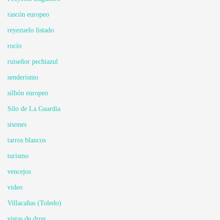
rascón europeo
reyezuelo listado
rocío
ruiseñor pechiazul
senderismo
silbón europeo
Silo de La Guardia
sisones
tarros blancos
turismo
vencejos
video
Villacañas (Toledo)
vistas de dron