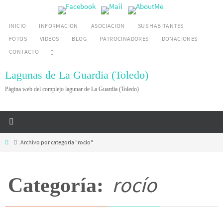
Ir
al
INICIO
INFORMACIÓN
ASOCIACION
SUS HABITANTES
contenido
FOTOS
VIDEOS
BLOG
PATROCINADORES
DONACIONES
CONTACTO
Lagunas de La Guardia (Toledo)
Página web del complejo lagunar de La Guardia (Toledo)
Inicio
Archivo por categoría "rocío"
rocío
Categoría: