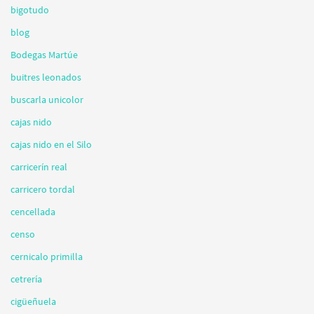
bigotudo
blog
Bodegas Martúe
buitres leonados
buscarla unicolor
cajas nido
cajas nido en el Silo
carricerín real
carricero tordal
cencellada
censo
cernicalo primilla
cetrería
cigüeñuela