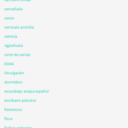
cencellada
censo
cernicalo primilla
cetrería
cigüeñuela
corte de carrizo
DANA
Divulgación
dormidero
escarabajo avispa español
escribano palustre
flamencos
flora
fochas comunes