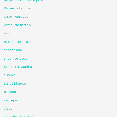
Proyecto Lagunero
rascón europeo
reyezuelo listado
rocío
ruiseñor pechiazul
senderismo
silbón europeo
Silo de La Guardia
sisones
tarros blancos
turismo
vencejos
video
Villacañas (Toledo)