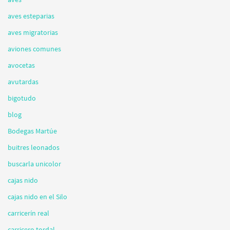
aves esteparias
aves migratorias
aviones comunes
avocetas
avutardas
bigotudo
blog
Bodegas Martúe
buitres leonados
buscarla unicolor
cajas nido
cajas nido en el Silo
carricerín real
carricero tordal