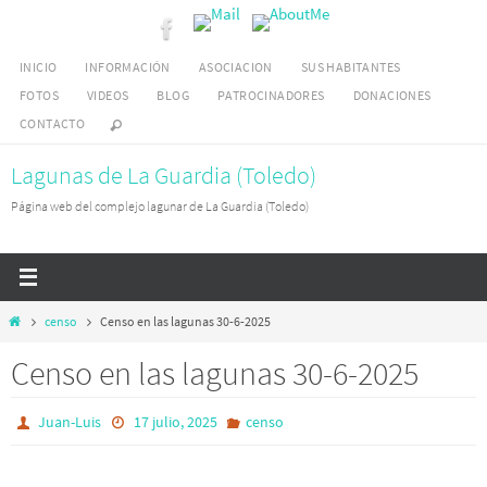
Ir
al
INICIO
INFORMACIÓN
ASOCIACION
SUS HABITANTES
contenido
FOTOS
VIDEOS
BLOG
PATROCINADORES
DONACIONES
CONTACTO
Lagunas de La Guardia (Toledo)
Página web del complejo lagunar de La Guardia (Toledo)
Inicio
censo
Censo en las lagunas 30-6-2025
Censo en las lagunas 30-6-2025
Juan-Luis
17 julio, 2025
censo