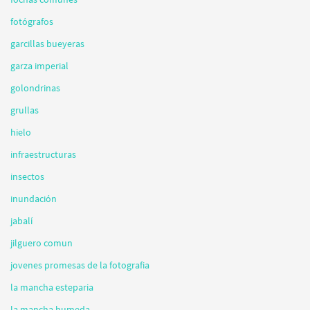
fotógrafos
garcillas bueyeras
garza imperial
golondrinas
grullas
hielo
infraestructuras
insectos
inundación
jabalí
jilguero comun
jovenes promesas de la fotografia
la mancha esteparia
la mancha humeda