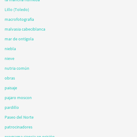
Lillo (Toledo)
macrofotografía
malvasia cabeciblanca
mar de ontígola
niebla
nieve
nutria común
obras
paisaje
pajaro moscon
pardillo
Paseo del Norte
patrocinadores
programa ciencia en prisión