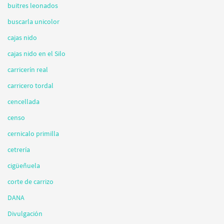
buitres leonados
buscarla unicolor
cajas nido
cajas nido en el Silo
carricerín real
carricero tordal
cencellada
censo
cernicalo primilla
cetrería
cigüeñuela
corte de carrizo
DANA
Divulgación