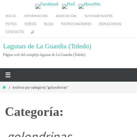
Ir
al
INICIO
INFORMACIÓN
ASOCIACION
SUS HABITANTES
contenido
FOTOS
VIDEOS
BLOG
PATROCINADORES
DONACIONES
CONTACTO
Lagunas de La Guardia (Toledo)
Página web del complejo lagunar de La Guardia (Toledo)
Inicio
Archivo por categoría "golondrinas"
Categoría:
golondrinas