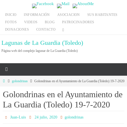
Ir
al
INICIO
INFORMACIÓN
ASOCIACION
SUS HABITANTES
contenido
FOTOS
VIDEOS
BLOG
PATROCINADORES
DONACIONES
CONTACTO
Lagunas de La Guardia (Toledo)
Página web del complejo lagunar de La Guardia (Toledo)
Inicio
golondrinas
Golondrinas en el Ayuntamiento de La Guardia (Toledo) 19-7-2020
Golondrinas en el Ayuntamiento de
La Guardia (Toledo) 19-7-2020
Juan-Luis
24 julio, 2020
golondrinas