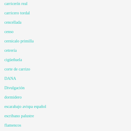
carricerín real
carricero tordal
cencellada
censo
cernicalo primilla
cetrería
cigüeñuela
corte de carrizo
DANA
Divulgación
dormidero
escarabajo avispa español
escribano palustre
flamencos