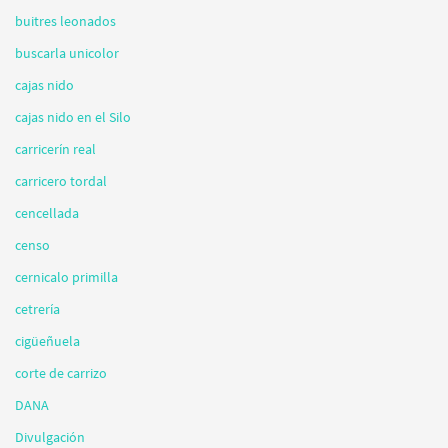
buitres leonados
buscarla unicolor
cajas nido
cajas nido en el Silo
carricerín real
carricero tordal
cencellada
censo
cernicalo primilla
cetrería
cigüeñuela
corte de carrizo
DANA
Divulgación