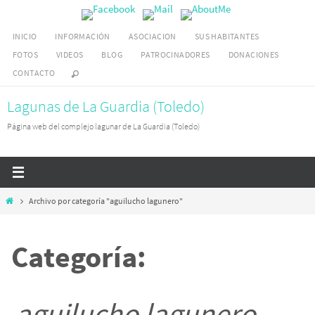
Ir
al
INICIO
INFORMACIÓN
ASOCIACION
SUS HABITANTES
contenido
FOTOS
VIDEOS
BLOG
PATROCINADORES
DONACIONES
CONTACTO
Lagunas de La Guardia (Toledo)
Página web del complejo lagunar de La Guardia (Toledo)
Inicio
Archivo por categoría "aguilucho lagunero"
Categoría:
aguilucho lagunero