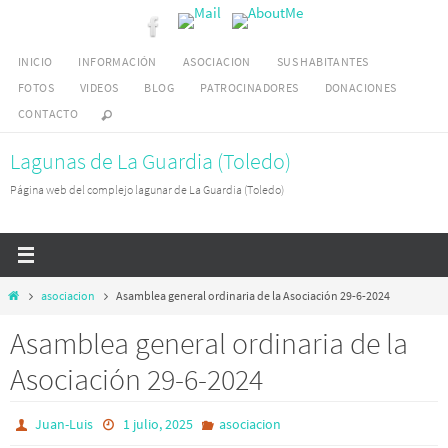
Ir
al
INICIO
INFORMACIÓN
ASOCIACION
SUS HABITANTES
contenido
FOTOS
VIDEOS
BLOG
PATROCINADORES
DONACIONES
CONTACTO
Lagunas de La Guardia (Toledo)
Página web del complejo lagunar de La Guardia (Toledo)
Inicio
asociacion
Asamblea general ordinaria de la Asociación 29-6-2024
Asamblea general ordinaria de la
Asociación 29-6-2024
Juan-Luis
1 julio, 2025
asociacion