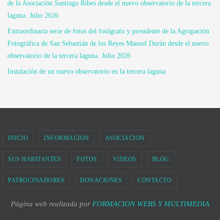
de la Asociación Santiago Ribes desde el nuevo observatorio de la tercera
laguna. Julio 2026
Extraordinaria serie de fotos del fotógrafo y presidente de la Agrupación
Fotográfica de San Sebastián de los Reyes Manuel Durán desde el nuevo
observatorio de la tercera laguna. Julio 2026
Instalación de un nuevo observatorio en la tercera laguna
INICIO
INFORMACIÓN
ASOCIACION
SUS HABITANTES
FOTOS
VIDEOS
BLOG
PATROCINADORES
DONACIONES
CONTACTO
Página web realizada por
FORMACION WEBS Y MULTIMEDIA