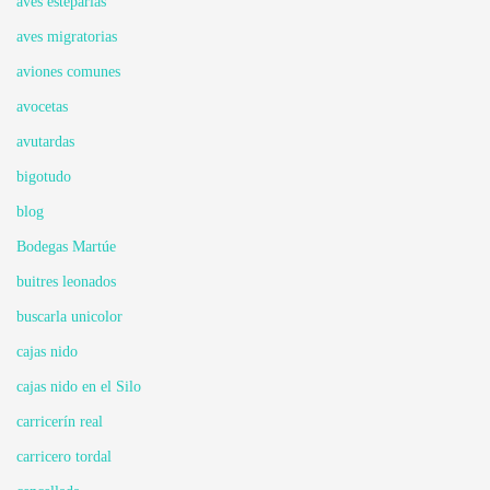
aves esteparias
aves migratorias
aviones comunes
avocetas
avutardas
bigotudo
blog
Bodegas Martúe
buitres leonados
buscarla unicolor
cajas nido
cajas nido en el Silo
carricerín real
carricero tordal