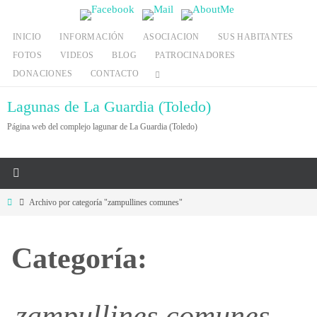
Ir
al
INICIO
INFORMACIÓN
ASOCIACION
SUS HABITANTES
contenido
FOTOS
VIDEOS
BLOG
PATROCINADORES
DONACIONES
CONTACTO
Lagunas de La Guardia (Toledo)
Página web del complejo lagunar de La Guardia (Toledo)
Inicio
Archivo por categoría "zampullines comunes"
Categoría:
zampullines comunes