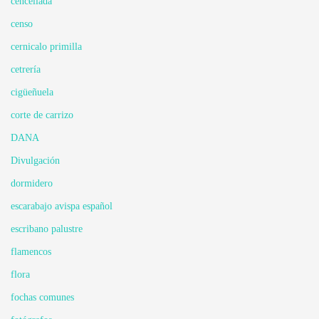
cencellada
censo
cernicalo primilla
cetrería
cigüeñuela
corte de carrizo
DANA
Divulgación
dormidero
escarabajo avispa español
escribano palustre
flamencos
flora
fochas comunes