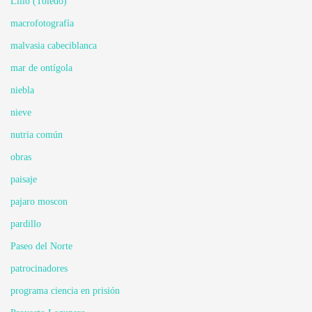
Lillo (Toledo)
macrofotografía
malvasia cabeciblanca
mar de ontígola
niebla
nieve
nutria común
obras
paisaje
pajaro moscon
pardillo
Paseo del Norte
patrocinadores
programa ciencia en prisión