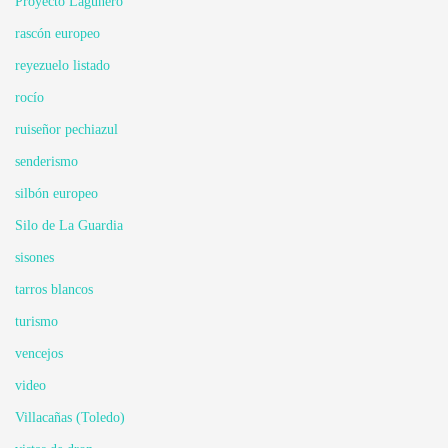
Proyecto Lagunero
rascón europeo
reyezuelo listado
rocío
ruiseñor pechiazul
senderismo
silbón europeo
Silo de La Guardia
sisones
tarros blancos
turismo
vencejos
video
Villacañas (Toledo)