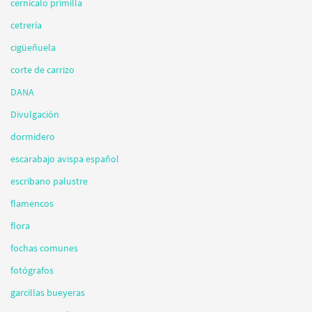
cernicalo primilla
cetrería
cigüeñuela
corte de carrizo
DANA
Divulgación
dormidero
escarabajo avispa español
escribano palustre
flamencos
flora
fochas comunes
fotógrafos
garcillas bueyeras