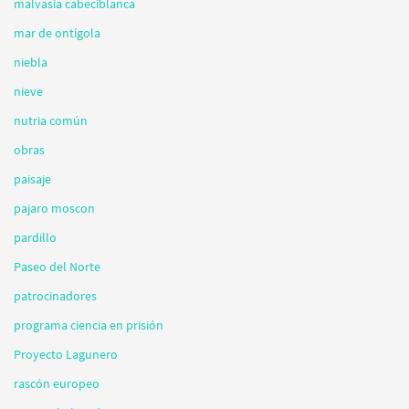
malvasia cabeciblanca
mar de ontígola
niebla
nieve
nutria común
obras
paisaje
pajaro moscon
pardillo
Paseo del Norte
patrocinadores
programa ciencia en prisión
Proyecto Lagunero
rascón europeo