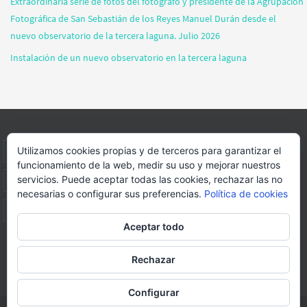
Extraordinaria serie de fotos del fotógrafo y presidente de la Agrupación
Fotográfica de San Sebastián de los Reyes Manuel Durán desde el
nuevo observatorio de la tercera laguna. Julio 2026
Instalación de un nuevo observatorio en la tercera laguna
Utilizamos cookies propias y de terceros para garantizar el
INICIO
INFORMACIÓN
ASOCIACION
SUS HABITANTES
funcionamiento de la web, medir su uso y mejorar nuestros
servicios. Puede aceptar todas las cookies, rechazar las no
FOTOS
VIDEOS
BLOG
PATROCINADORES
DONACIONES
necesarias o configurar sus preferencias.
Política de cookies
CONTACTO
Aceptar todo
Página web realizada por
FORMACION WEBS Y MULTIMEDIA
Rechazar
Funciona con
Nirvana
&
WordPress.
Configurar