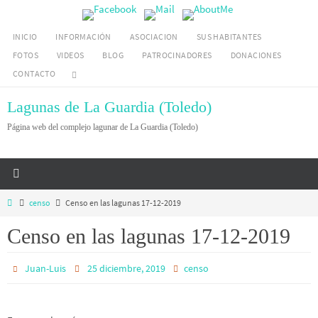
Ir
al
INICIO
INFORMACIÓN
ASOCIACION
SUS HABITANTES
contenido
FOTOS
VIDEOS
BLOG
PATROCINADORES
DONACIONES
CONTACTO
Lagunas de La Guardia (Toledo)
Página web del complejo lagunar de La Guardia (Toledo)
Inicio
censo
Censo en las lagunas 17-12-2019
Censo en las lagunas 17-12-2019
Juan-Luis
25 diciembre, 2019
censo