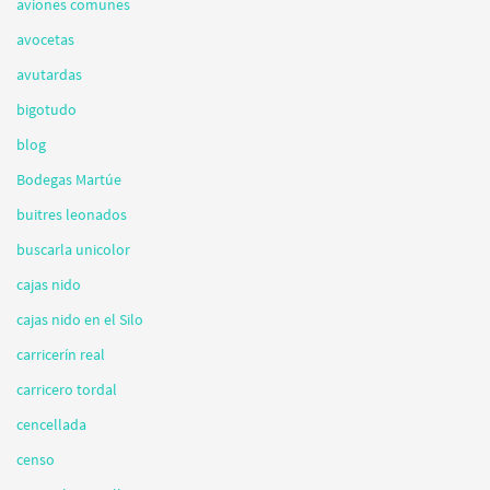
aviones comunes
avocetas
avutardas
bigotudo
blog
Bodegas Martúe
buitres leonados
buscarla unicolor
cajas nido
cajas nido en el Silo
carricerín real
carricero tordal
cencellada
censo