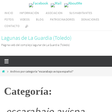
Ir
al
INICIO
INFORMACIÓN
ASOCIACION
SUS HABITANTES
contenido
FOTOS
VIDEOS
BLOG
PATROCINADORES
DONACIONES
CONTACTO
Lagunas de La Guardia (Toledo)
Página web del complejo lagunar de La Guardia (Toledo)
Inicio
Archivo por categoría "escarabajo avispa español"
Categoría:
escarabajo avispa