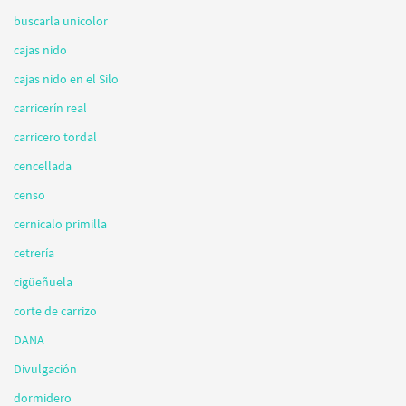
buscarla unicolor
cajas nido
cajas nido en el Silo
carricerín real
carricero tordal
cencellada
censo
cernicalo primilla
cetrería
cigüeñuela
corte de carrizo
DANA
Divulgación
dormidero