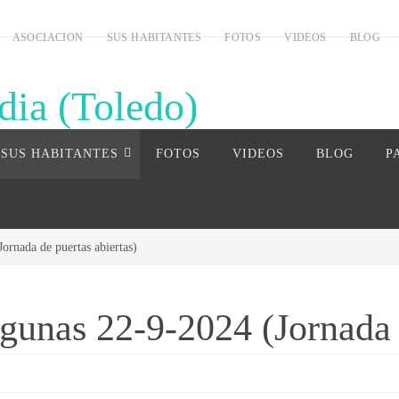
ASOCIACION
SUS HABITANTES
FOTOS
VIDEOS
BLOG
dia (Toledo)
uardia (Toledo)
SUS HABITANTES
FOTOS
VIDEOS
BLOG
P
ornada de puertas abiertas)
agunas 22-9-2024 (Jornada 