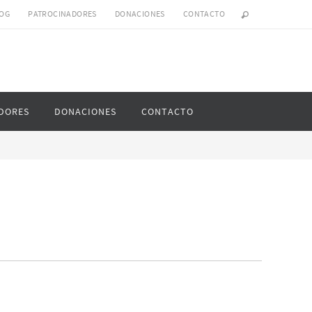
OG
PATROCINADORES
DONACIONES
CONTACTO
DORES
DONACIONES
CONTACTO