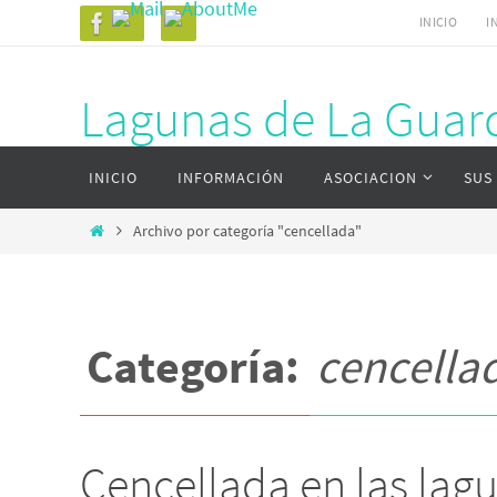
Ir
INICIO
I
al
contenido
Lagunas de La Guard
Ir
Página web del complejo lagunar de La Gu
INICIO
INFORMACIÓN
ASOCIACION
SUS
al
contenido
Inicio
Archivo por categoría "cencellada"
Categoría:
cencella
Cencellada en las lag