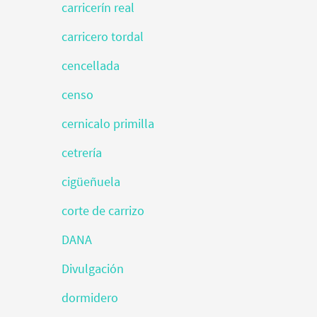
carricerín real
carricero tordal
cencellada
censo
cernicalo primilla
cetrería
cigüeñuela
corte de carrizo
DANA
Divulgación
dormidero