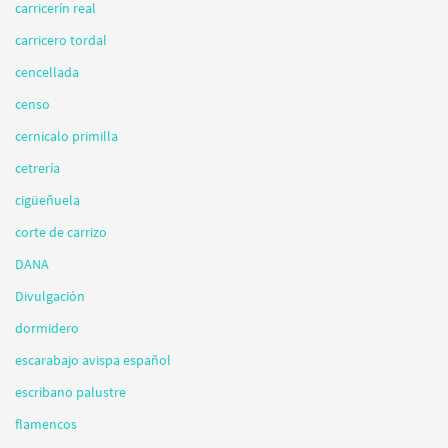
carricerín real
carricero tordal
cencellada
censo
cernicalo primilla
cetrería
cigüeñuela
corte de carrizo
DANA
Divulgación
dormidero
escarabajo avispa español
escribano palustre
flamencos