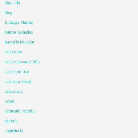
bigotudo
blog
Bodegas Martúe
buitres leonados
buscarla unicolor
cajas nido
cajas nido en el Silo
carricerín real
carricero tordal
cencellada
censo
cernicalo primilla
cetrería
cigüeñuela