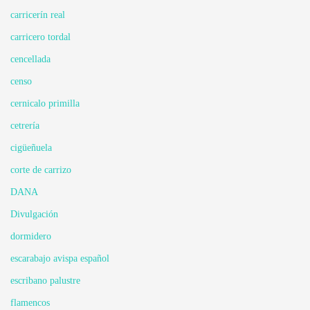
carricerín real
carricero tordal
cencellada
censo
cernicalo primilla
cetrería
cigüeñuela
corte de carrizo
DANA
Divulgación
dormidero
escarabajo avispa español
escribano palustre
flamencos