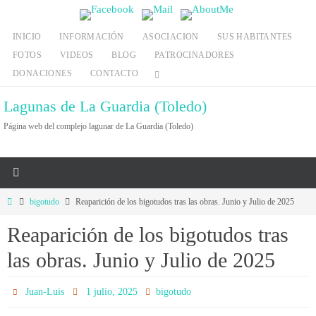
Ir
al
INICIO
INFORMACIÓN
ASOCIACION
SUS HABITANTES
contenido
FOTOS
VIDEOS
BLOG
PATROCINADORES
DONACIONES
CONTACTO
Lagunas de La Guardia (Toledo)
Página web del complejo lagunar de La Guardia (Toledo)
Inicio
bigotudo
Reaparición de los bigotudos tras las obras. Junio y Julio de 2025
Reaparición de los bigotudos tras
las obras. Junio y Julio de 2025
Juan-Luis
1 julio, 2025
bigotudo