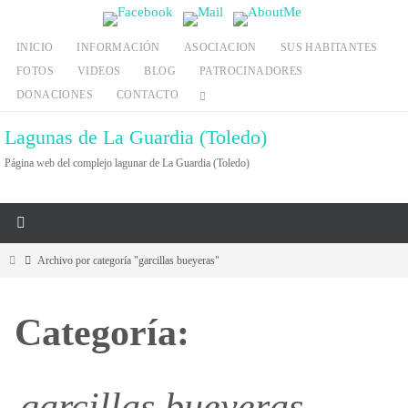
Ir
al
INICIO
INFORMACIÓN
ASOCIACION
SUS HABITANTES
contenido
FOTOS
VIDEOS
BLOG
PATROCINADORES
DONACIONES
CONTACTO
Lagunas de La Guardia (Toledo)
Página web del complejo lagunar de La Guardia (Toledo)
Inicio
Archivo por categoría "garcillas bueyeras"
Categoría:
garcillas bueyeras