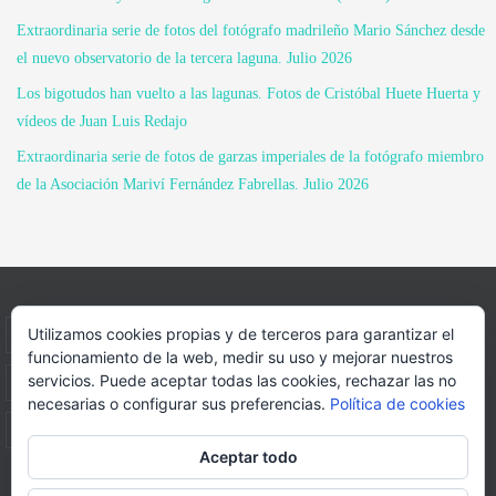
Extraordinaria serie de fotos del fotógrafo madrileño Mario Sánchez desde
el nuevo observatorio de la tercera laguna. Julio 2026
Los bigotudos han vuelto a las lagunas. Fotos de Cristóbal Huete Huerta y
vídeos de Juan Luis Redajo
Extraordinaria serie de fotos de garzas imperiales de la fotógrafo miembro
de la Asociación Mariví Fernández Fabrellas. Julio 2026
Utilizamos cookies propias y de terceros para garantizar el
INICIO
INFORMACIÓN
ASOCIACION
funcionamiento de la web, medir su uso y mejorar nuestros
servicios. Puede aceptar todas las cookies, rechazar las no
SUS HABITANTES
FOTOS
VIDEOS
BLOG
necesarias o configurar sus preferencias.
Política de cookies
PATROCINADORES
DONACIONES
CONTACTO
Aceptar todo
Página web realizada por
FORMACION WEBS Y MULTIMEDIA