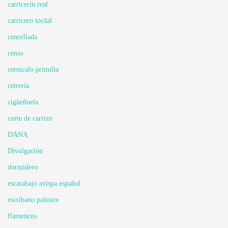
carricerín real
carricero tordal
cencellada
censo
cernicalo primilla
cetrería
cigüeñuela
corte de carrizo
DANA
Divulgación
dormidero
escarabajo avispa español
escribano palustre
flamencos