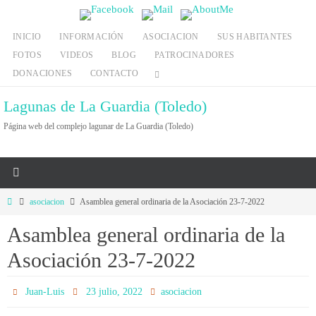
Ir
al
INICIO
INFORMACIÓN
ASOCIACION
SUS HABITANTES
contenido
FOTOS
VIDEOS
BLOG
PATROCINADORES
DONACIONES
CONTACTO
Lagunas de La Guardia (Toledo)
Página web del complejo lagunar de La Guardia (Toledo)
Inicio
asociacion
Asamblea general ordinaria de la Asociación 23-7-2022
Asamblea general ordinaria de la
Asociación 23-7-2022
Juan-Luis
23 julio, 2022
asociacion