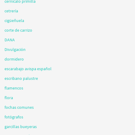
cernicalo primilla
cetrería
cigüeñuela
corte de carrizo
DANA
Divulgación
dormidero
escarabajo avispa español
escribano palustre
flamencos
flora
fochas comunes
fotógrafos
garcillas bueyeras