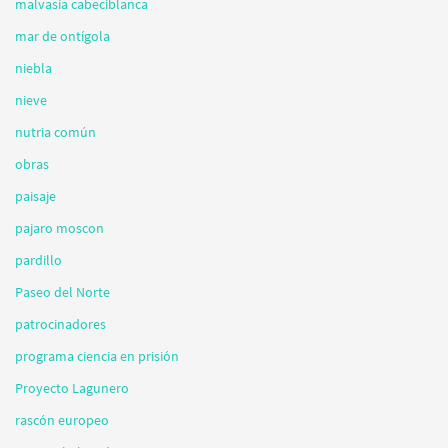
malvasia cabeciblanca
mar de ontígola
niebla
nieve
nutria común
obras
paisaje
pajaro moscon
pardillo
Paseo del Norte
patrocinadores
programa ciencia en prisión
Proyecto Lagunero
rascón europeo