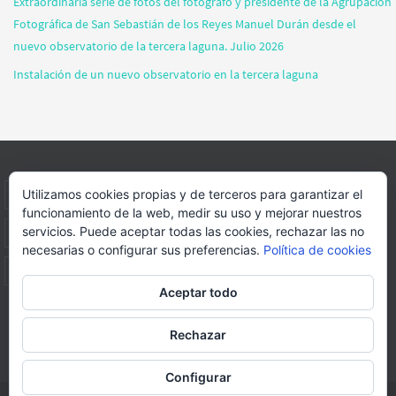
Extraordinaria serie de fotos del fotógrafo y presidente de la Agrupación
Fotográfica de San Sebastián de los Reyes Manuel Durán desde el
nuevo observatorio de la tercera laguna. Julio 2026
Instalación de un nuevo observatorio en la tercera laguna
Utilizamos cookies propias y de terceros para garantizar el
INICIO
INFORMACIÓN
ASOCIACION
SUS HABITANTES
funcionamiento de la web, medir su uso y mejorar nuestros
servicios. Puede aceptar todas las cookies, rechazar las no
FOTOS
VIDEOS
BLOG
PATROCINADORES
DONACIONES
necesarias o configurar sus preferencias.
Política de cookies
CONTACTO
Aceptar todo
Página web realizada por
FORMACION WEBS Y MULTIMEDIA
Rechazar
Funciona con
Nirvana
&
WordPress.
Configurar