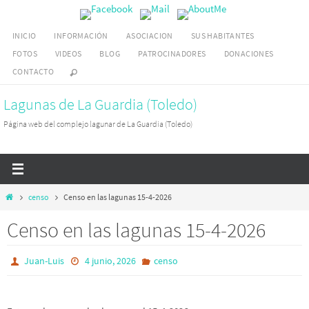
Ir
al
INICIO
INFORMACIÓN
ASOCIACION
SUS HABITANTES
contenido
FOTOS
VIDEOS
BLOG
PATROCINADORES
DONACIONES
CONTACTO
Lagunas de La Guardia (Toledo)
Página web del complejo lagunar de La Guardia (Toledo)
Inicio
censo
Censo en las lagunas 15-4-2026
Censo en las lagunas 15-4-2026
Juan-Luis
4 junio, 2026
censo