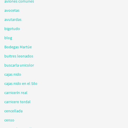
aviones comunes
avocetas
avutardas
bigotudo
blog
Bodegas Martúe
buitres leonados
buscarla unicolor
cajas nido
cajas nido en el Silo
carricerín real
carricero tordal
cencellada
censo