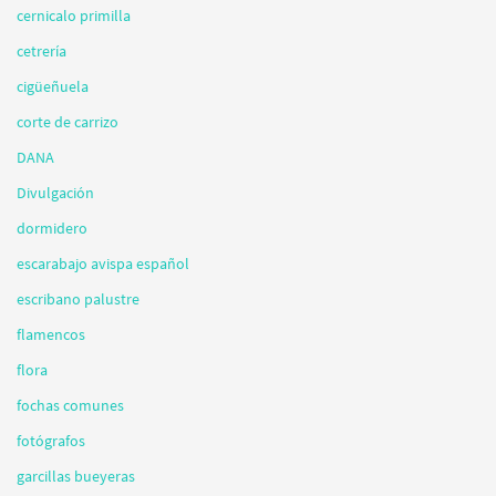
cernicalo primilla
cetrería
cigüeñuela
corte de carrizo
DANA
Divulgación
dormidero
escarabajo avispa español
escribano palustre
flamencos
flora
fochas comunes
fotógrafos
garcillas bueyeras