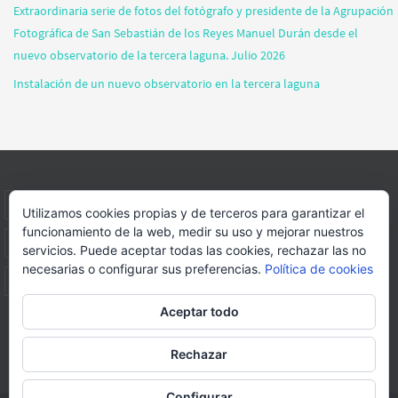
Extraordinaria serie de fotos del fotógrafo y presidente de la Agrupación
Fotográfica de San Sebastián de los Reyes Manuel Durán desde el
nuevo observatorio de la tercera laguna. Julio 2026
Instalación de un nuevo observatorio en la tercera laguna
INICIO
INFORMACIÓN
ASOCIACION
SUS HABITANTES
Utilizamos cookies propias y de terceros para garantizar el
funcionamiento de la web, medir su uso y mejorar nuestros
FOTOS
VIDEOS
BLOG
PATROCINADORES
DONACIONES
servicios. Puede aceptar todas las cookies, rechazar las no
necesarias o configurar sus preferencias.
Política de cookies
CONTACTO
Aceptar todo
Página web realizada por
FORMACION WEBS Y MULTIMEDIA
Rechazar
Funciona con
Nirvana
&
WordPress.
Configurar