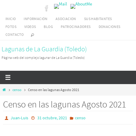
Ir
al
INICIO
INFORMACIÓN
ASOCIACION
SUS HABITANTES
contenido
FOTOS
VIDEOS
BLOG
PATROCINADORES
DONACIONES
CONTACTO
Lagunas de La Guardia (Toledo)
Página web del complejo lagunar de La Guardia (Toledo)
Inicio
censo
Censo en las lagunas Agosto 2021
Censo en las lagunas Agosto 2021
Juan-Luis
31 octubre, 2021
censo