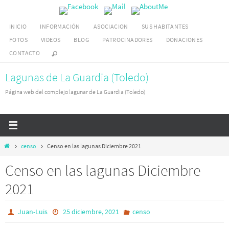
Ir
al
INICIO
INFORMACIÓN
ASOCIACION
SUS HABITANTES
contenido
FOTOS
VIDEOS
BLOG
PATROCINADORES
DONACIONES
CONTACTO
Lagunas de La Guardia (Toledo)
Página web del complejo lagunar de La Guardia (Toledo)
Inicio
censo
Censo en las lagunas Diciembre 2021
Censo en las lagunas Diciembre
2021
Juan-Luis
25 diciembre, 2021
censo