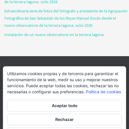
de la tercera laguna. Julio 2026
Extraordinaria serie de fotos del fotógrafo y presidente de la Agrupación
Fotográfica de San Sebastián de los Reyes Manuel Durán desde el
nuevo observatorio de la tercera laguna. Julio 2026
Instalación de un nuevo observatorio en la tercera laguna
Utilizamos cookies propias y de terceros para garantizar el
INICIO
INFORMACIÓN
ASOCIACION
SUS HABITANTES
funcionamiento de la web, medir su uso y mejorar nuestros
servicios. Puede aceptar todas las cookies, rechazar las no
FOTOS
VIDEOS
BLOG
PATROCINADORES
DONACIONES
necesarias o configurar sus preferencias.
Política de cookies
CONTACTO
Aceptar todo
Página web realizada por
FORMACION WEBS Y MULTIMEDIA
Rechazar
Funciona con
Nirvana
&
WordPress.