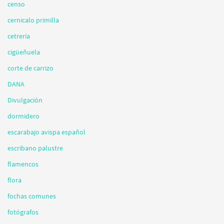
censo
cernicalo primilla
cetrería
cigüeñuela
corte de carrizo
DANA
Divulgación
dormidero
escarabajo avispa español
escribano palustre
flamencos
flora
fochas comunes
fotógrafos