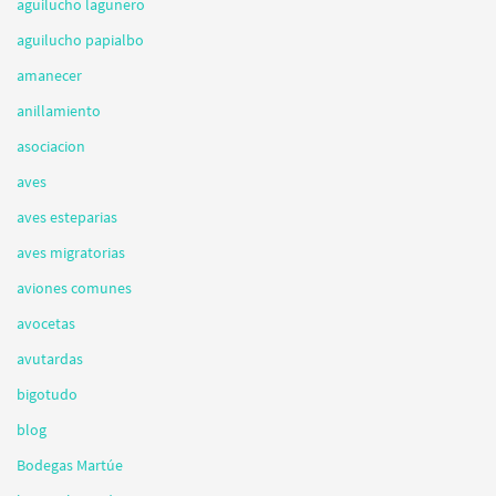
aguilucho lagunero
aguilucho papialbo
amanecer
anillamiento
asociacion
aves
aves esteparias
aves migratorias
aviones comunes
avocetas
avutardas
bigotudo
blog
Bodegas Martúe