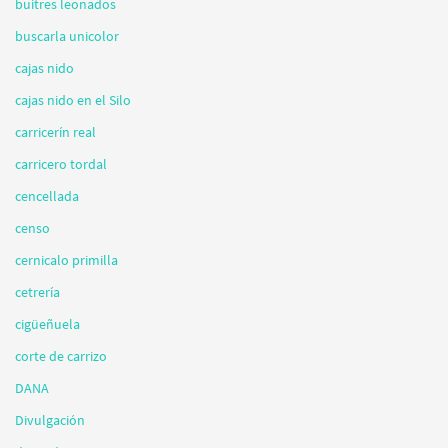
buitres leonados
buscarla unicolor
cajas nido
cajas nido en el Silo
carricerín real
carricero tordal
cencellada
censo
cernicalo primilla
cetrería
cigüeñuela
corte de carrizo
DANA
Divulgación