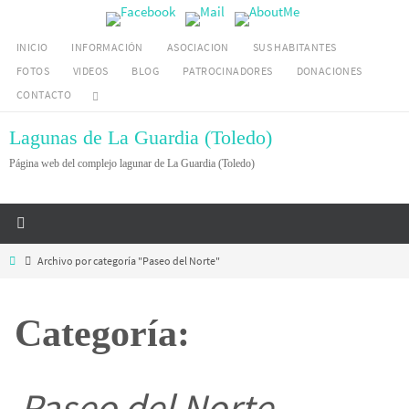
Ir
al
INICIO
INFORMACIÓN
ASOCIACION
SUS HABITANTES
contenido
FOTOS
VIDEOS
BLOG
PATROCINADORES
DONACIONES
CONTACTO
Lagunas de La Guardia (Toledo)
Página web del complejo lagunar de La Guardia (Toledo)
Inicio
Archivo por categoría "Paseo del Norte"
Categoría:
Paseo del Norte