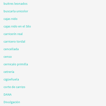
buitres leonados
buscarla unicolor
cajas nido
cajas nido en el Silo
carricerín real
carricero tordal
cencellada
censo
cernicalo primilla
cetrería
cigüeñuela
corte de carrizo
DANA
Divulgación