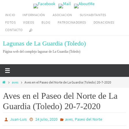
Ir
al
INICIO
INFORMACIÓN
ASOCIACION
SUS HABITANTES
contenido
FOTOS
VIDEOS
BLOG
PATROCINADORES
DONACIONES
CONTACTO
Lagunas de La Guardia (Toledo)
Página web del complejo lagunar de La Guardia (Toledo)
Inicio
aves
Aves en el Paseo del Norte de La Guardia (Toledo) 20-7-2020
Aves en el Paseo del Norte de La
Guardia (Toledo) 20-7-2020
,
Juan-Luis
24 julio, 2020
aves
Paseo del Norte