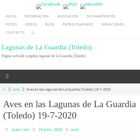
Ir
al
INICIO
INFORMACIÓN
ASOCIACION
SUS HABITANTES
contenido
FOTOS
VIDEOS
BLOG
PATROCINADORES
DONACIONES
CONTACTO
Lagunas de La Guardia (Toledo)
Página web del complejo lagunar de La Guardia (Toledo)
Inicio
aves
Aves en las Lagunas de La Guardia (Toledo) 19-7-2020
Aves en las Lagunas de La Guardia
(Toledo) 19-7-2020
Juan-Luis
24 julio, 2020
aves