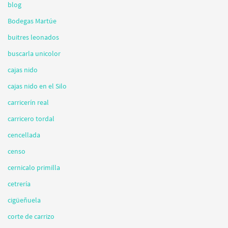
blog
Bodegas Martúe
buitres leonados
buscarla unicolor
cajas nido
cajas nido en el Silo
carricerín real
carricero tordal
cencellada
censo
cernicalo primilla
cetrería
cigüeñuela
corte de carrizo