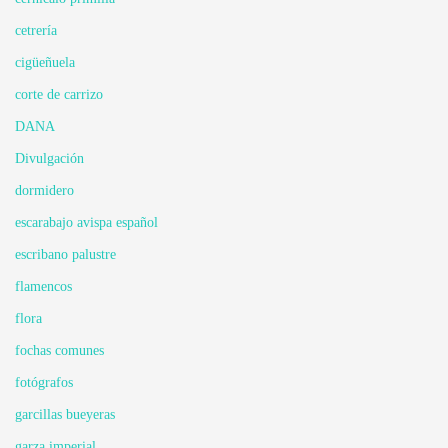
cetrería
cigüeñuela
corte de carrizo
DANA
Divulgación
dormidero
escarabajo avispa español
escribano palustre
flamencos
flora
fochas comunes
fotógrafos
garcillas bueyeras
garza imperial