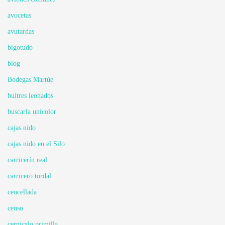
avocetas
avutardas
bigotudo
blog
Bodegas Martúe
buitres leonados
buscarla unicolor
cajas nido
cajas nido en el Silo
carricerín real
carricero tordal
cencellada
censo
cernicalo primilla