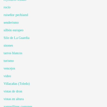
rocío
ruiseñor pechiazul
senderismo
silbón europeo
Silo de La Guardia
sisones
tarros blancos
turismo
vencejos
video
Villacañas (Toledo)
vistas de dron
vistas en altura
zampullines comunes