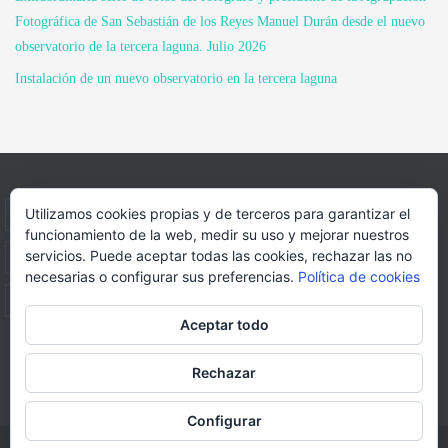
Fotográfica de San Sebastián de los Reyes Manuel Durán desde el nuevo
observatorio de la tercera laguna. Julio 2026
Instalación de un nuevo observatorio en la tercera laguna
Utilizamos cookies propias y de terceros para garantizar el
INICIO
INFORMACIÓN
ASOCIACION
funcionamiento de la web, medir su uso y mejorar nuestros
servicios. Puede aceptar todas las cookies, rechazar las no
SUS HABITANTES
FOTOS
VIDEOS
BLOG
necesarias o configurar sus preferencias.
Política de cookies
PATROCINADORES
DONACIONES
CONTACTO
Aceptar todo
Página web realizada por
FORMACION WEBS Y MULTIMEDIA
Rechazar
Funciona con
Nirvana
&
WordPress.
Configurar