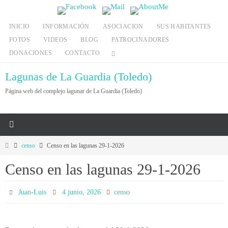
Ir
al
INICIO
INFORMACIÓN
ASOCIACION
SUS HABITANTES
contenido
FOTOS
VIDEOS
BLOG
PATROCINADORES
DONACIONES
CONTACTO
Lagunas de La Guardia (Toledo)
Página web del complejo lagunar de La Guardia (Toledo)
Inicio
censo
Censo en las lagunas 29-1-2026
Censo en las lagunas 29-1-2026
Juan-Luis
4 junio, 2026
censo