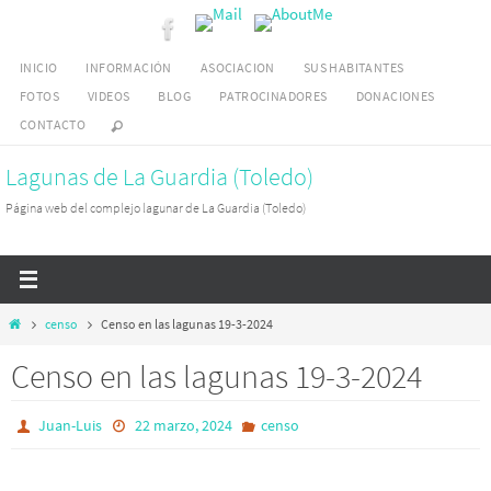
Ir
al
INICIO
INFORMACIÓN
ASOCIACION
SUS HABITANTES
contenido
FOTOS
VIDEOS
BLOG
PATROCINADORES
DONACIONES
CONTACTO
Lagunas de La Guardia (Toledo)
Página web del complejo lagunar de La Guardia (Toledo)
Inicio
censo
Censo en las lagunas 19-3-2024
Censo en las lagunas 19-3-2024
Juan-Luis
22 marzo, 2024
censo