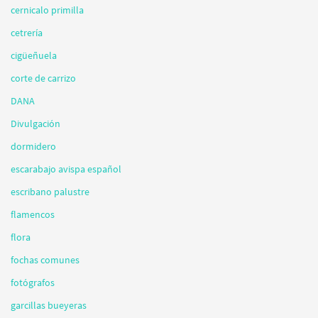
cernicalo primilla
cetrería
cigüeñuela
corte de carrizo
DANA
Divulgación
dormidero
escarabajo avispa español
escribano palustre
flamencos
flora
fochas comunes
fotógrafos
garcillas bueyeras