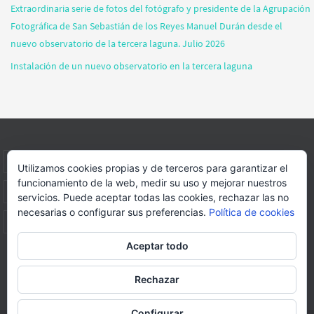
Extraordinaria serie de fotos del fotógrafo y presidente de la Agrupación
Fotográfica de San Sebastián de los Reyes Manuel Durán desde el
nuevo observatorio de la tercera laguna. Julio 2026
Instalación de un nuevo observatorio en la tercera laguna
INICIO
INFORMACIÓN
ASOCIACION
SUS HABITANTES
Utilizamos cookies propias y de terceros para garantizar el
funcionamiento de la web, medir su uso y mejorar nuestros
FOTOS
VIDEOS
BLOG
PATROCINADORES
DONACIONES
servicios. Puede aceptar todas las cookies, rechazar las no
necesarias o configurar sus preferencias.
Política de cookies
CONTACTO
Aceptar todo
Página web realizada por
FORMACION WEBS Y MULTIMEDIA
Rechazar
Funciona con
Nirvana
&
WordPress.
Configurar