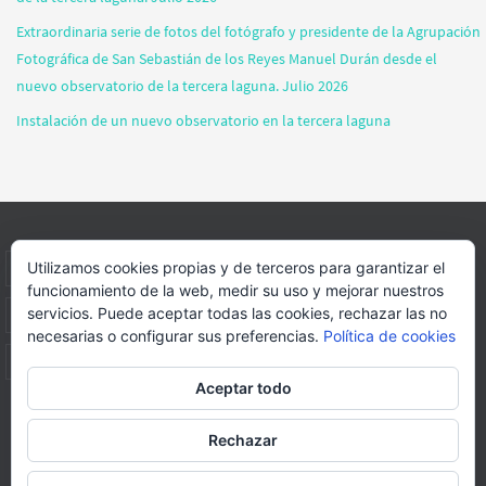
Extraordinaria serie de fotos del fotógrafo y presidente de la Agrupación
Fotográfica de San Sebastián de los Reyes Manuel Durán desde el
nuevo observatorio de la tercera laguna. Julio 2026
Instalación de un nuevo observatorio en la tercera laguna
Utilizamos cookies propias y de terceros para garantizar el
INICIO
INFORMACIÓN
ASOCIACION
SUS HABITANTES
funcionamiento de la web, medir su uso y mejorar nuestros
servicios. Puede aceptar todas las cookies, rechazar las no
FOTOS
VIDEOS
BLOG
PATROCINADORES
DONACIONES
necesarias o configurar sus preferencias.
Política de cookies
CONTACTO
Aceptar todo
Página web realizada por
FORMACION WEBS Y MULTIMEDIA
Rechazar
Funciona con
Nirvana
&
WordPress.