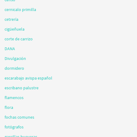
cernicalo primilla
cetrería
cigüeñuela
corte de carrizo
DANA
Divulgación
dormidero
escarabajo avispa español
escribano palustre
flamencos
flora
fochas comunes
fotógrafos
garcillas bueyeras