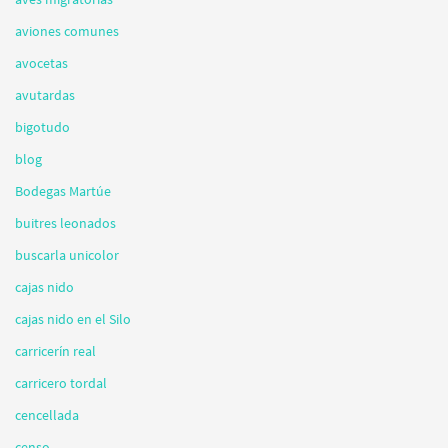
aviones comunes
avocetas
avutardas
bigotudo
blog
Bodegas Martúe
buitres leonados
buscarla unicolor
cajas nido
cajas nido en el Silo
carricerín real
carricero tordal
cencellada
censo