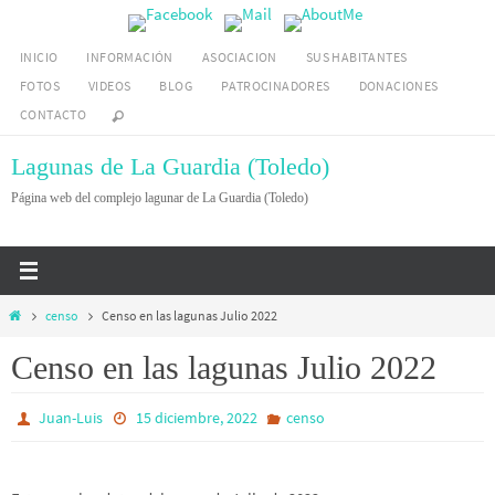
Ir
al
INICIO
INFORMACIÓN
ASOCIACION
SUS HABITANTES
contenido
FOTOS
VIDEOS
BLOG
PATROCINADORES
DONACIONES
CONTACTO
Lagunas de La Guardia (Toledo)
Página web del complejo lagunar de La Guardia (Toledo)
Inicio
censo
Censo en las lagunas Julio 2022
Censo en las lagunas Julio 2022
Juan-Luis
15 diciembre, 2022
censo