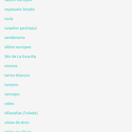
reyezuelo listado
rocío
ruiseñor pechiazul
senderismo
silbón europeo
Silo de La Guardia
sisones
tarros blancos
turismo
vencejos
video
Villacañas (Toledo)
vistas de dron
vistas en altura