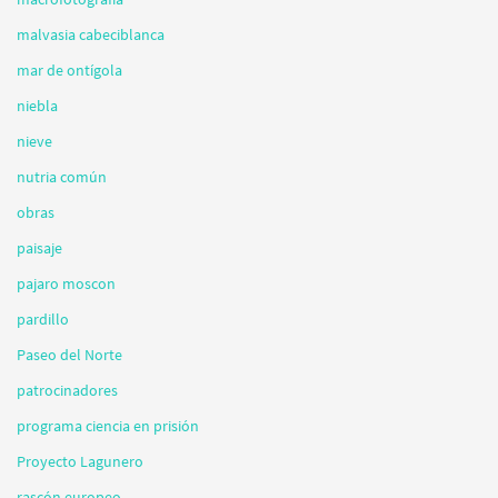
malvasia cabeciblanca
mar de ontígola
niebla
nieve
nutria común
obras
paisaje
pajaro moscon
pardillo
Paseo del Norte
patrocinadores
programa ciencia en prisión
Proyecto Lagunero
rascón europeo