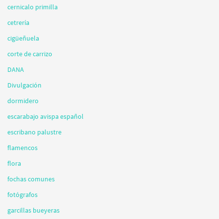
cernicalo primilla
cetrería
cigüeñuela
corte de carrizo
DANA
Divulgación
dormidero
escarabajo avispa español
escribano palustre
flamencos
flora
fochas comunes
fotógrafos
garcillas bueyeras