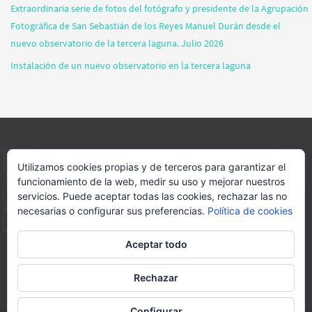
Extraordinaria serie de fotos del fotógrafo y presidente de la Agrupación
Fotográfica de San Sebastián de los Reyes Manuel Durán desde el
nuevo observatorio de la tercera laguna. Julio 2026
Instalación de un nuevo observatorio en la tercera laguna
INICIO
INFORMACIÓN
ASOCIACION
SUS HABITANTES
Utilizamos cookies propias y de terceros para garantizar el
funcionamiento de la web, medir su uso y mejorar nuestros
FOTOS
VIDEOS
BLOG
PATROCINADORES
DONACIONES
servicios. Puede aceptar todas las cookies, rechazar las no
necesarias o configurar sus preferencias.
Política de cookies
CONTACTO
Aceptar todo
Página web realizada por
FORMACION WEBS Y MULTIMEDIA
Rechazar
Funciona con
Nirvana
&
WordPress.
Configurar