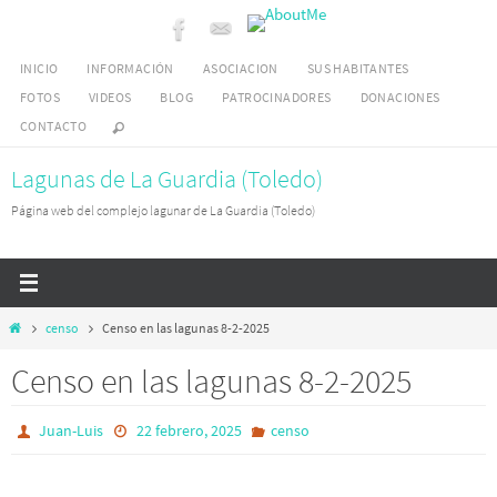
Ir
al
INICIO
INFORMACIÓN
ASOCIACION
SUS HABITANTES
contenido
FOTOS
VIDEOS
BLOG
PATROCINADORES
DONACIONES
CONTACTO
Lagunas de La Guardia (Toledo)
Página web del complejo lagunar de La Guardia (Toledo)
Inicio
censo
Censo en las lagunas 8-2-2025
Censo en las lagunas 8-2-2025
Juan-Luis
22 febrero, 2025
censo