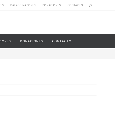
OG
PATROCINADORES
DONACIONES
CONTACTO
DORES
DONACIONES
CONTACTO