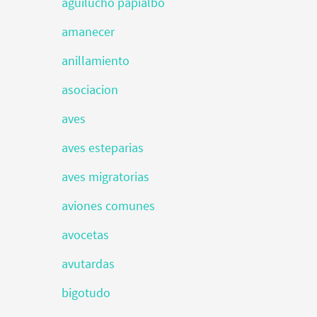
aguilucho papialbo
amanecer
anillamiento
asociacion
aves
aves esteparias
aves migratorias
aviones comunes
avocetas
avutardas
bigotudo