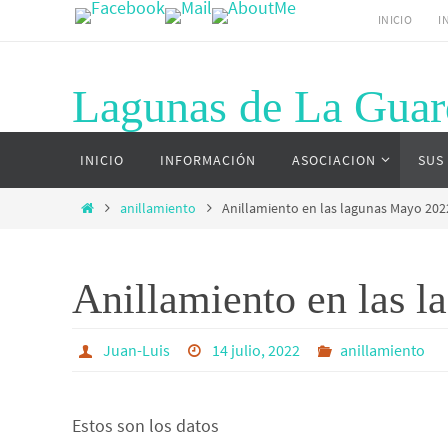
Ir
INICIO
I
al
contenido
Lagunas de La Guar
Ir
Página web del complejo lagunar de La G
INICIO
INFORMACIÓN
ASOCIACION
SUS
al
contenido
Inicio
anillamiento
Anillamiento en las lagunas Mayo 202
Anillamiento en las 
Juan-Luis
14 julio, 2022
anillamiento
Estos son los datos