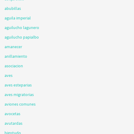
abubillas
aguila imperial
aguilucho lagunero
aguilucho papialbo
amanecer
anillamiento
asociacion
aves
aves esteparias
aves migratorias
aviones comunes
avocetas
avutardas
bigotudo