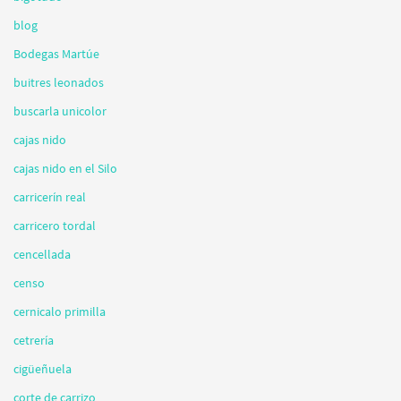
blog
Bodegas Martúe
buitres leonados
buscarla unicolor
cajas nido
cajas nido en el Silo
carricerín real
carricero tordal
cencellada
censo
cernicalo primilla
cetrería
cigüeñuela
corte de carrizo