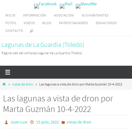
Ir
al
INICIO
INFORMACIÓN
ASOCIACION
SUS HABITANTES
contenido
FOTOS
VIDEOS
BLOG
PATROCINADORES
DONACIONES
CONTACTO
Lagunas de La Guardia (Toledo)
Página web del complejo lagunar de La Guardia (Toledo)
Inicio
vistas de dron
Las lagunas a vista de dron por Marta Guzmán 10-4-2022
Las lagunas a vista de dron por
Marta Guzmán 10-4-2022
Juan-Luis
15 julio, 2022
vistas de dron