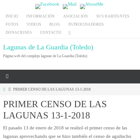
Ir
al
INICIO
INFORMACIÓN
ASOCIACION
SUS HABITANTES
contenido
FOTOS
VIDEOS
BLOG
PATROCINADORES
DONACIONES
CONTACTO
Lagunas de La Guardia (Toledo)
Página web del complejo lagunar de La Guardia (Toledo)
Inicio
PRIMER CENSO DE LAS LAGUNAS 13-1-2018
PRIMER CENSO DE LAS
LAGUNAS 13-1-2018
El pasado 13 de enero de 2018 se realizó el primer censo de las
lagunas aprovechando que se hizo también el censo de aguilucho