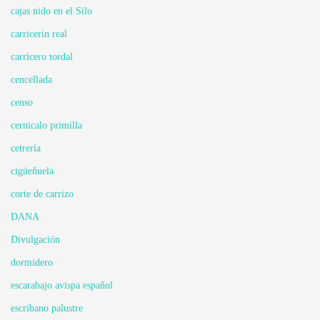
cajas nido en el Silo
carricerín real
carricero tordal
cencellada
censo
cernicalo primilla
cetrería
cigüeñuela
corte de carrizo
DANA
Divulgación
dormidero
escarabajo avispa español
escribano palustre