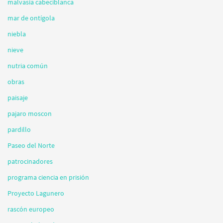
malvasia cabeciblanca
mar de ontígola
niebla
nieve
nutria común
obras
paisaje
pajaro moscon
pardillo
Paseo del Norte
patrocinadores
programa ciencia en prisión
Proyecto Lagunero
rascón europeo