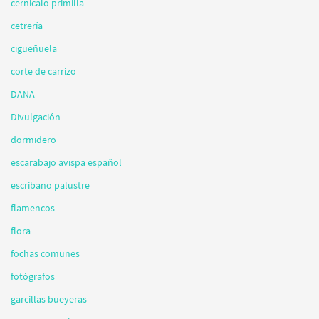
cernicalo primilla
cetrería
cigüeñuela
corte de carrizo
DANA
Divulgación
dormidero
escarabajo avispa español
escribano palustre
flamencos
flora
fochas comunes
fotógrafos
garcillas bueyeras