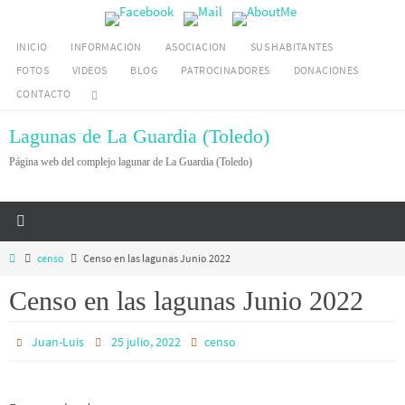
Ir
al
INICIO
INFORMACIÓN
ASOCIACION
SUS HABITANTES
contenido
FOTOS
VIDEOS
BLOG
PATROCINADORES
DONACIONES
CONTACTO
Lagunas de La Guardia (Toledo)
Página web del complejo lagunar de La Guardia (Toledo)
Inicio
censo
Censo en las lagunas Junio 2022
Censo en las lagunas Junio 2022
Juan-Luis
25 julio, 2022
censo