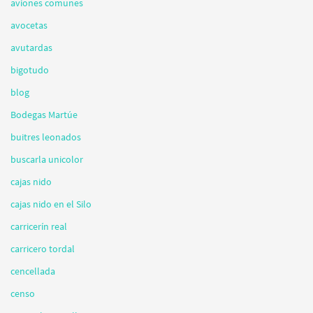
aviones comunes
avocetas
avutardas
bigotudo
blog
Bodegas Martúe
buitres leonados
buscarla unicolor
cajas nido
cajas nido en el Silo
carricerín real
carricero tordal
cencellada
censo