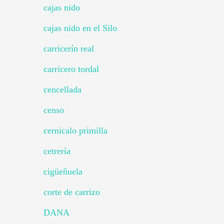
cajas nido
cajas nido en el Silo
carricerín real
carricero tordal
cencellada
censo
cernicalo primilla
cetrería
cigüeñuela
corte de carrizo
DANA