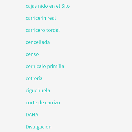
cajas nido en el Silo
carricerín real
carricero tordal
cencellada
censo
cernicalo primilla
cetrería
cigüeñuela
corte de carrizo
DANA
Divulgación