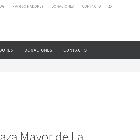
OG
PATROCINADORES
DONACIONES
CONTACTO
DORES
DONACIONES
CONTACTO
laza Mayor de La