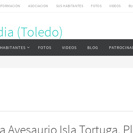
NFORMACIÓN
ASOCIACION
SUS HABITANTES
FOTOS
VIDEOS
BL
ia (Toledo)
ardia (Toledo)
 HABITANTES
FOTOS
VIDEOS
BLOG
PATROCINA
a Avesaurio Isla Tortuga. P