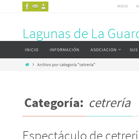
Ir
INICIO
I
al
contenido
Lagunas de La Guard
Ir
Página web del complejo lagunar de La Gu
INICIO
INFORMACIÓN
ASOCIACION
SUS
al
contenido
Inicio
Archivo por categoría "cetrería"
Categoría:
cetrería
Espectáculo de cetrerí