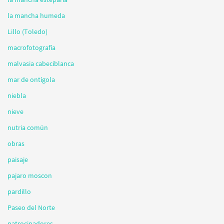
la mancha humeda
Lillo (Toledo)
macrofotografía
malvasia cabeciblanca
mar de ontígola
niebla
nieve
nutria común
obras
paisaje
pajaro moscon
pardillo
Paseo del Norte
patrocinadores