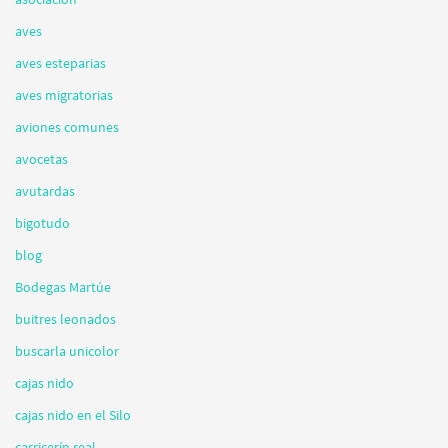
aves
aves esteparias
aves migratorias
aviones comunes
avocetas
avutardas
bigotudo
blog
Bodegas Martúe
buitres leonados
buscarla unicolor
cajas nido
cajas nido en el Silo
carricerín real