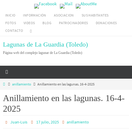
Ir
al
INICIO
INFORMACIÓN
ASOCIACION
SUS HABITANTES
contenido
FOTOS
VIDEOS
BLOG
PATROCINADORES
DONACIONES
CONTACTO
Lagunas de La Guardia (Toledo)
Página web del complejo lagunar de La Guardia (Toledo)
Inicio
anillamiento
Anillamiento en las lagunas. 16-4-2025
Anillamiento en las lagunas. 16-4-
2025
Juan-Luis
17 julio, 2025
anillamiento