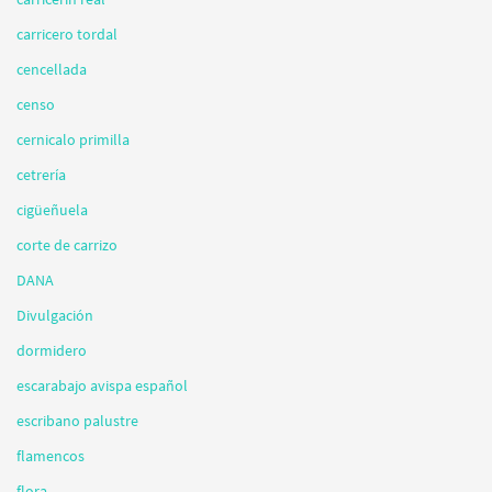
carricero tordal
cencellada
censo
cernicalo primilla
cetrería
cigüeñuela
corte de carrizo
DANA
Divulgación
dormidero
escarabajo avispa español
escribano palustre
flamencos
flora