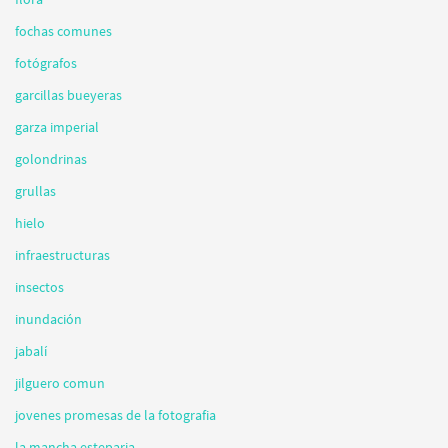
fochas comunes
fotógrafos
garcillas bueyeras
garza imperial
golondrinas
grullas
hielo
infraestructuras
insectos
inundación
jabalí
jilguero comun
jovenes promesas de la fotografia
la mancha esteparia