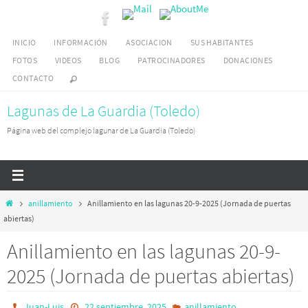
Ir
al
INICIO
INFORMACIÓN
ASOCIACION
SUS HABITANTES
contenido
FOTOS
VIDEOS
BLOG
PATROCINADORES
DONACIONES
CONTACTO
Lagunas de La Guardia (Toledo)
Página web del complejo lagunar de La Guardia (Toledo)
Inicio
anillamiento
Anillamiento en las lagunas 20-9-2025 (Jornada de puertas
abiertas)
Anillamiento en las lagunas 20-9-
2025 (Jornada de puertas abiertas)
Juan-Luis
22 septiembre, 2025
anillamiento