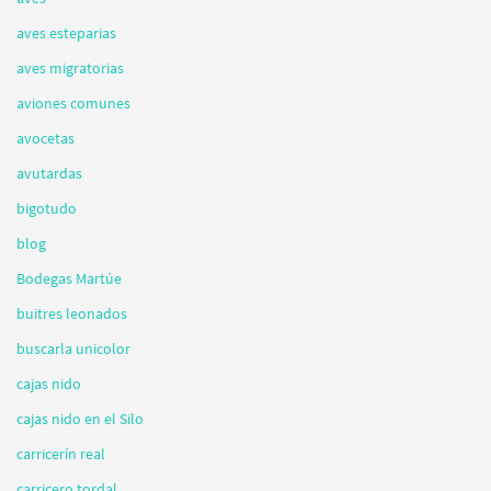
aves esteparias
aves migratorias
aviones comunes
avocetas
avutardas
bigotudo
blog
Bodegas Martúe
buitres leonados
buscarla unicolor
cajas nido
cajas nido en el Silo
carricerín real
carricero tordal