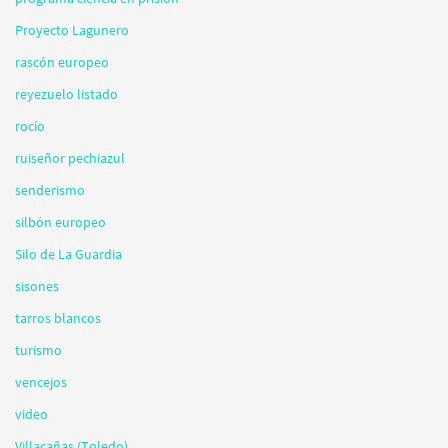
Proyecto Lagunero
rascón europeo
reyezuelo listado
rocío
ruiseñor pechiazul
senderismo
silbón europeo
Silo de La Guardia
sisones
tarros blancos
turismo
vencejos
video
Villacañas (Toledo)