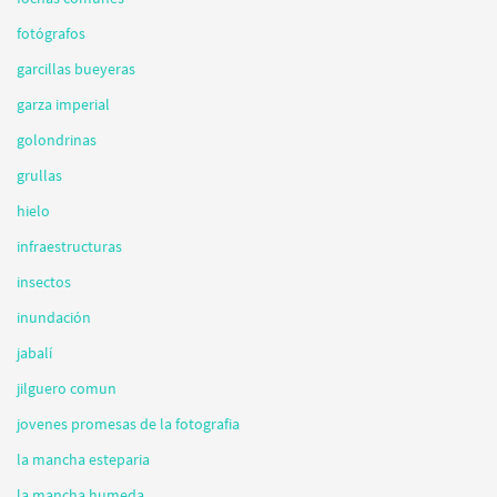
fotógrafos
garcillas bueyeras
garza imperial
golondrinas
grullas
hielo
infraestructuras
insectos
inundación
jabalí
jilguero comun
jovenes promesas de la fotografia
la mancha esteparia
la mancha humeda