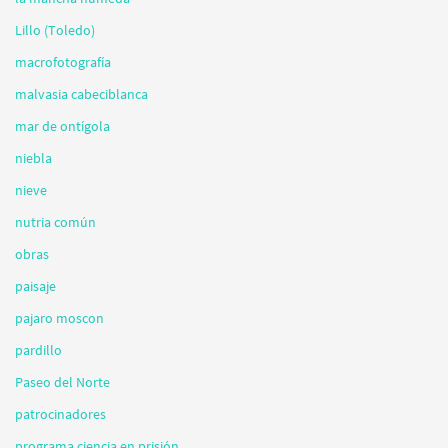
Lillo (Toledo)
macrofotografía
malvasia cabeciblanca
mar de ontígola
niebla
nieve
nutria común
obras
paisaje
pajaro moscon
pardillo
Paseo del Norte
patrocinadores
programa ciencia en prisión