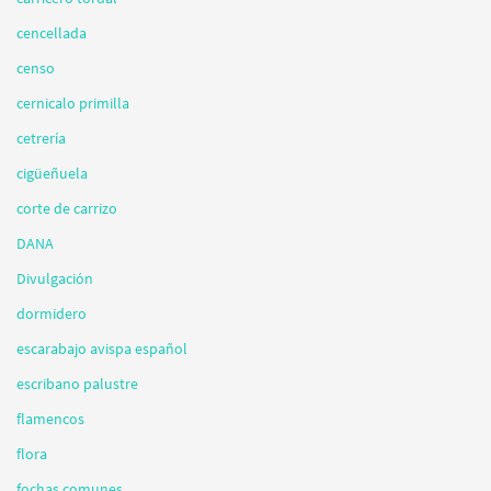
cencellada
censo
cernicalo primilla
cetrería
cigüeñuela
corte de carrizo
DANA
Divulgación
dormidero
escarabajo avispa español
escribano palustre
flamencos
flora
fochas comunes