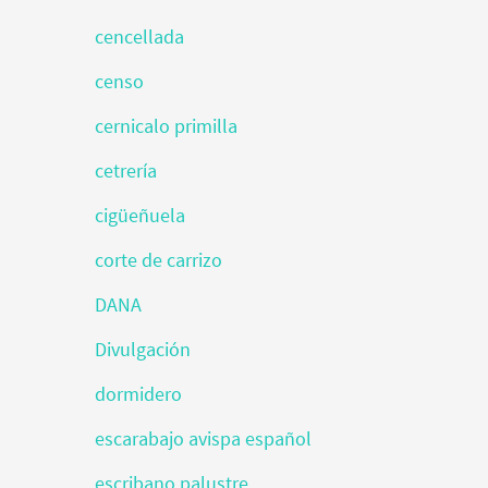
cencellada
censo
cernicalo primilla
cetrería
cigüeñuela
corte de carrizo
DANA
Divulgación
dormidero
escarabajo avispa español
escribano palustre