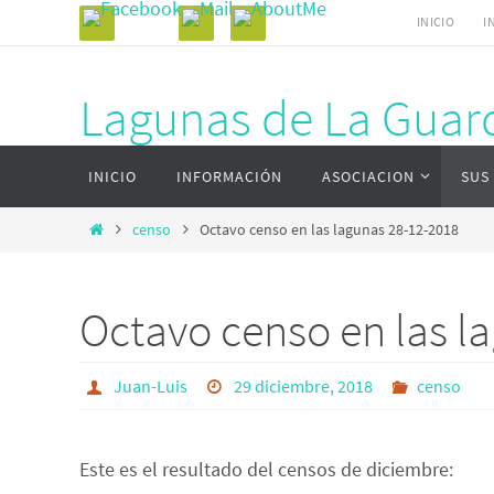
Ir
INICIO
I
al
contenido
Lagunas de La Guard
Ir
Página web del complejo lagunar de La Gu
INICIO
INFORMACIÓN
ASOCIACION
SUS
al
contenido
Inicio
censo
Octavo censo en las lagunas 28-12-2018
Octavo censo en las l
Juan-Luis
29 diciembre, 2018
censo
Este es el resultado del censos de diciembre: