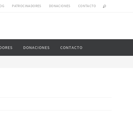
OG
PATROCINADORES
DONACIONES
CONTACTO
DORES
DONACIONES
CONTACTO