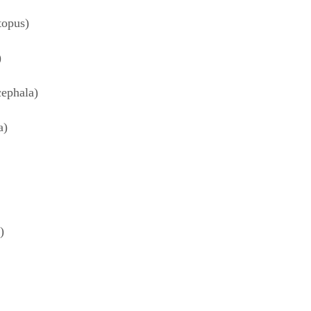
opus)
)
phala)
a)
)