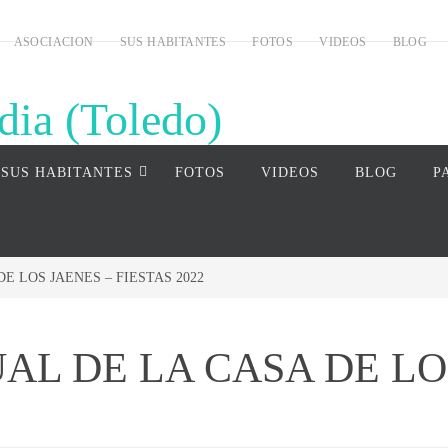
ASOCIACION
SUS HABITANTES
FOTOS
VIDEOS
BLOG
dia (Toledo)
uardia (Toledo)
SUS HABITANTES
FOTOS
VIDEOS
BLOG
P
E LOS JAENES – FIESTAS 2022
AL DE LA CASA DE LO