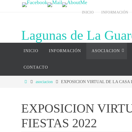
Ir
INICIO
INFORMACIÓN
al
contenido
Lagunas de La Guar
Ir
Página web del complejo lagunar de La G
INICIO
INFORMACIÓN
ASOCIACION
al
contenido
CONTACTO
Inicio
asociacion
EXPOSICION VIRTUAL DE LA CASA D
EXPOSICION VIRTU
FIESTAS 2022