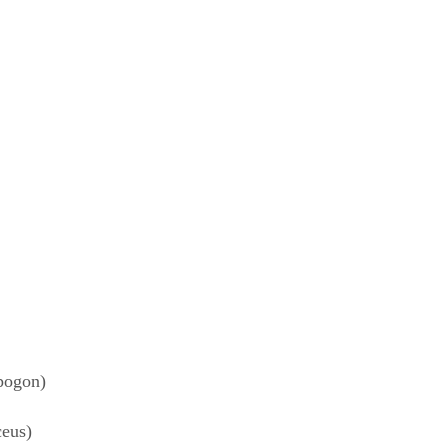
pogon)
eus)