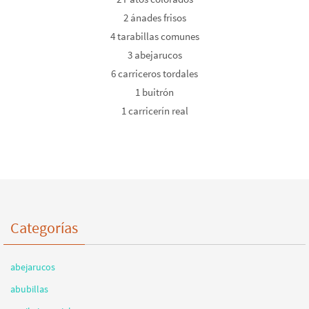
2 ánades frisos
4 tarabillas comunes
3 abejarucos
6 carriceros tordales
1 buitrón
1 carricerín real
Categorías
abejarucos
abubillas