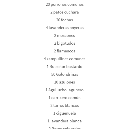
20 porrones comunes
2 patos cuchara
20 fochas
4 lavanderas boyeras
2 moscones
2 bigotudos
2 flamencos
4 zampullines comunes
1 Ruiseñor bastardo
50 Golondrinas
10 azulones
1 Aguilucho lagunero
1 carricero común
2 tarros blancos
1 cigüeñuela
1 lavandera blanca
2 Patos colorados