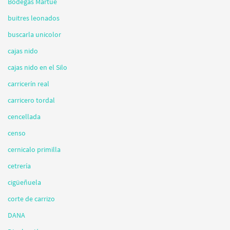
Bodegas Martúe
buitres leonados
buscarla unicolor
cajas nido
cajas nido en el Silo
carricerín real
carricero tordal
cencellada
censo
cernicalo primilla
cetrería
cigüeñuela
corte de carrizo
DANA