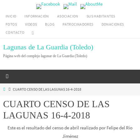
Ir
al
INICIO
INFORMACIÓN
ASOCIACION
SUS HABITANTES
contenido
FOTOS
VIDEOS
BLOG
PATROCINADORES
DONACIONES
CONTACTO
Lagunas de La Guardia (Toledo)
Página web del complejo lagunar de La Guardia (Toledo)
Inicio
CUARTO CENSO DE LAS LAGUNAS 16-4-2018
CUARTO CENSO DE LAS
LAGUNAS 16-4-2018
Este es el resultado del censo de abril realizado por Felipe del Río
Jiménez