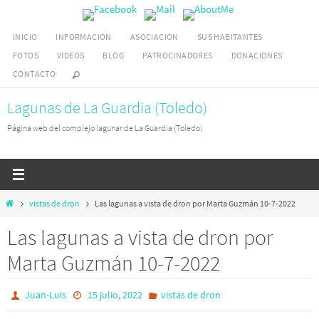
Ir
al
INICIO
INFORMACIÓN
ASOCIACION
SUS HABITANTES
contenido
FOTOS
VIDEOS
BLOG
PATROCINADORES
DONACIONES
CONTACTO
Lagunas de La Guardia (Toledo)
Página web del complejo lagunar de La Guardia (Toledo)
Inicio
vistas de dron
Las lagunas a vista de dron por Marta Guzmán 10-7-2022
Las lagunas a vista de dron por
Marta Guzmán 10-7-2022
Juan-Luis
15 julio, 2022
vistas de dron