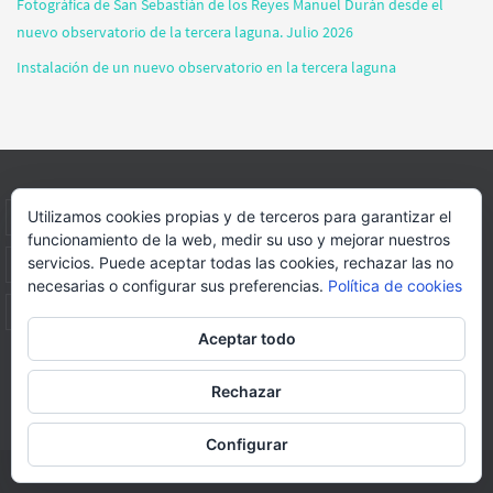
Fotográfica de San Sebastián de los Reyes Manuel Durán desde el
nuevo observatorio de la tercera laguna. Julio 2026
Instalación de un nuevo observatorio en la tercera laguna
Utilizamos cookies propias y de terceros para garantizar el
INICIO
INFORMACIÓN
ASOCIACION
SUS HABITANTES
funcionamiento de la web, medir su uso y mejorar nuestros
servicios. Puede aceptar todas las cookies, rechazar las no
FOTOS
VIDEOS
BLOG
PATROCINADORES
DONACIONES
necesarias o configurar sus preferencias.
Política de cookies
CONTACTO
Aceptar todo
Página web realizada por
FORMACION WEBS Y MULTIMEDIA
Rechazar
Funciona con
Nirvana
&
WordPress.
Configurar