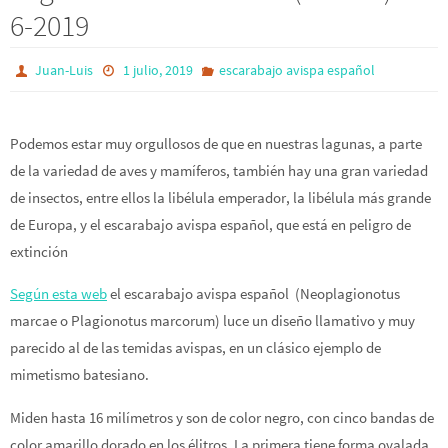
6-2019
Juan-Luis
1 julio, 2019
escarabajo avispa español
Podemos estar muy orgullosos de que en nuestras lagunas, a parte
de la variedad de aves y mamíferos, también hay una gran variedad
de insectos, entre ellos la libélula emperador, la libélula más grande
de Europa, y el escarabajo avispa español, que está en peligro de
extinción
Según esta web
el escarabajo avispa español
(Neoplagionotus
marcae o Plagionotus marcorum) luce un diseño llamativo y muy
parecido al de las temidas avispas, en un clásico ejemplo de
mimetismo batesiano.
Miden hasta 16 milímetros y son de color negro, con cinco bandas de
color amarillo dorado en los élitros. La primera tiene forma ovalada