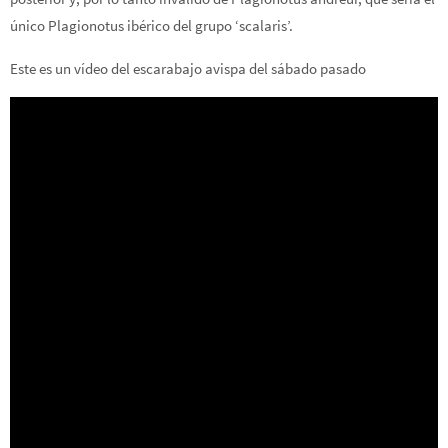
único Plagionotus ibérico del grupo ‘scalaris’.
Este es un vídeo del escarabajo avispa del sábado pasado