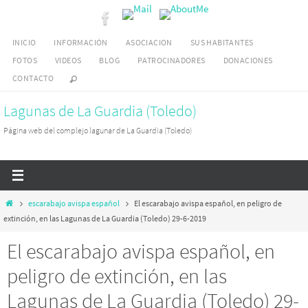
Ir
al
INICIO
INFORMACIÓN
ASOCIACION
SUS HABITANTES
contenido
FOTOS
VIDEOS
BLOG
PATROCINADORES
DONACIONES
CONTACTO
Lagunas de La Guardia (Toledo)
Página web del complejo lagunar de La Guardia (Toledo)
Inicio
escarabajo avispa español
El escarabajo avispa español, en peligro de
extinción, en las Lagunas de La Guardia (Toledo) 29-6-2019
El escarabajo avispa español, en
peligro de extinción, en las
Lagunas de La Guardia (Toledo) 29-