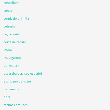
cencellada
censo
cernicalo primilla
cetrería
cigüeñuela
corte de carrizo
DANA
Divulgación
dormidero
escarabajo avispa español
escribano palustre
flamencos
flora
fochas comunes