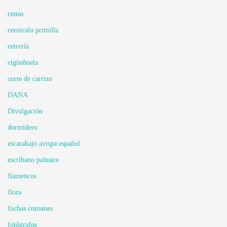
censo
cernicalo primilla
cetrería
cigüeñuela
corte de carrizo
DANA
Divulgación
dormidero
escarabajo avispa español
escribano palustre
flamencos
flora
fochas comunes
fotógrafos