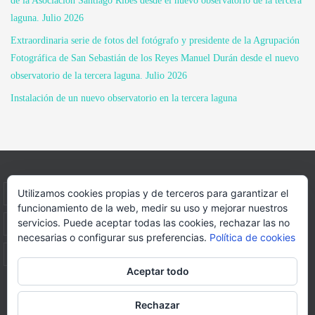
de la Asociación Santiago Ribes desde el nuevo observatorio de la tercera
laguna. Julio 2026
Extraordinaria serie de fotos del fotógrafo y presidente de la Agrupación
Fotográfica de San Sebastián de los Reyes Manuel Durán desde el nuevo
observatorio de la tercera laguna. Julio 2026
Instalación de un nuevo observatorio en la tercera laguna
Utilizamos cookies propias y de terceros para garantizar el
INICIO
INFORMACIÓN
ASOCIACION
funcionamiento de la web, medir su uso y mejorar nuestros
servicios. Puede aceptar todas las cookies, rechazar las no
SUS HABITANTES
FOTOS
VIDEOS
BLOG
necesarias o configurar sus preferencias.
Política de cookies
PATROCINADORES
DONACIONES
CONTACTO
Aceptar todo
Página web realizada por
FORMACION WEBS Y MULTIMEDIA
Rechazar