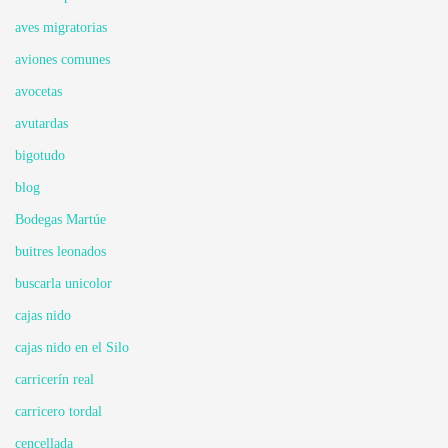
aves migratorias
aviones comunes
avocetas
avutardas
bigotudo
blog
Bodegas Martúe
buitres leonados
buscarla unicolor
cajas nido
cajas nido en el Silo
carricerín real
carricero tordal
cencellada