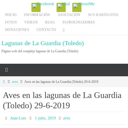
Ir
al
INICIO
INFORMACIÓN
ASOCIACION
SUS HABITANTES
contenido
FOTOS
VIDEOS
BLOG
PATROCINADORES
DONACIONES
CONTACTO
Lagunas de La Guardia (Toledo)
Página web del complejo lagunar de La Guardia (Toledo)
Inicio
aves
Aves en las lagunas de La Guardia (Toledo) 29-6-2019
Aves en las lagunas de La Guardia
(Toledo) 29-6-2019
Juan-Luis
1 julio, 2019
aves