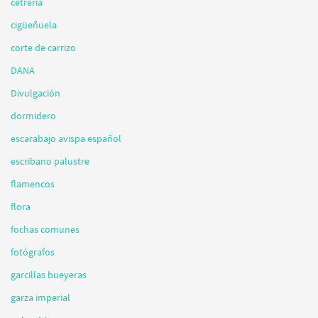
cetrería
cigüeñuela
corte de carrizo
DANA
Divulgación
dormidero
escarabajo avispa español
escribano palustre
flamencos
flora
fochas comunes
fotógrafos
garcillas bueyeras
garza imperial