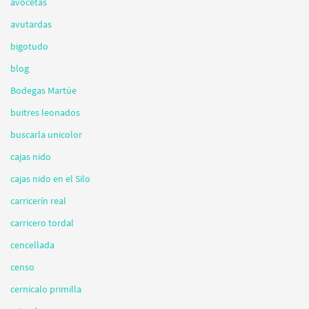
avocetas
avutardas
bigotudo
blog
Bodegas Martúe
buitres leonados
buscarla unicolor
cajas nido
cajas nido en el Silo
carricerín real
carricero tordal
cencellada
censo
cernicalo primilla