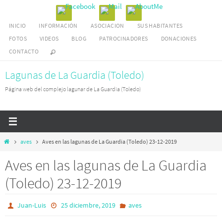
Ir
al
INICIO
INFORMACIÓN
ASOCIACION
SUS HABITANTES
contenido
FOTOS
VIDEOS
BLOG
PATROCINADORES
DONACIONES
CONTACTO
Lagunas de La Guardia (Toledo)
Página web del complejo lagunar de La Guardia (Toledo)
Inicio
aves
Aves en las lagunas de La Guardia (Toledo) 23-12-2019
Aves en las lagunas de La Guardia
(Toledo) 23-12-2019
Juan-Luis
25 diciembre, 2019
aves